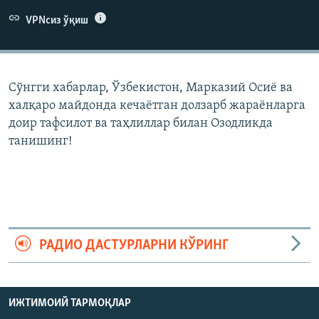
VPNсиз ўқиш
Сўнгги хабарлар, Ўзбекистон, Марказий Осиë ва
халқаро майдонда кечаëтган долзарб жараëнларга
доир тафсилот ва таҳлиллар билан Озодликда
танишинг!
РАДИО ДАСТУРЛАРНИ КЎРИНГ
ИЖТИМОИЙ ТАРМОҚЛАР