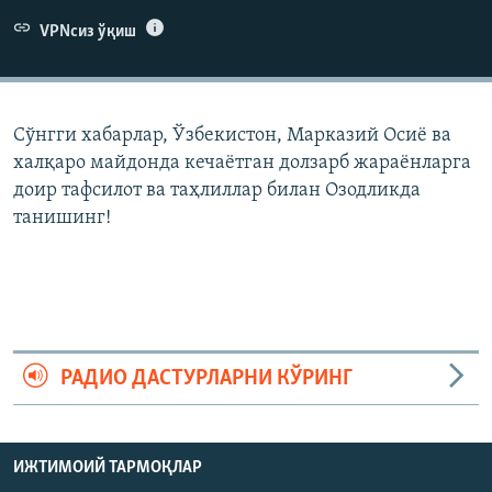
VPNсиз ўқиш
Сўнгги хабарлар, Ўзбекистон, Марказий Осиë ва
халқаро майдонда кечаëтган долзарб жараëнларга
доир тафсилот ва таҳлиллар билан Озодликда
танишинг!
РАДИО ДАСТУРЛАРНИ КЎРИНГ
ИЖТИМОИЙ ТАРМОҚЛАР