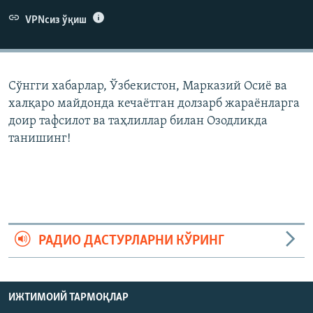
VPNсиз ўқиш
Сўнгги хабарлар, Ўзбекистон, Марказий Осиë ва
халқаро майдонда кечаëтган долзарб жараëнларга
доир тафсилот ва таҳлиллар билан Озодликда
танишинг!
РАДИО ДАСТУРЛАРНИ КЎРИНГ
ИЖТИМОИЙ ТАРМОҚЛАР