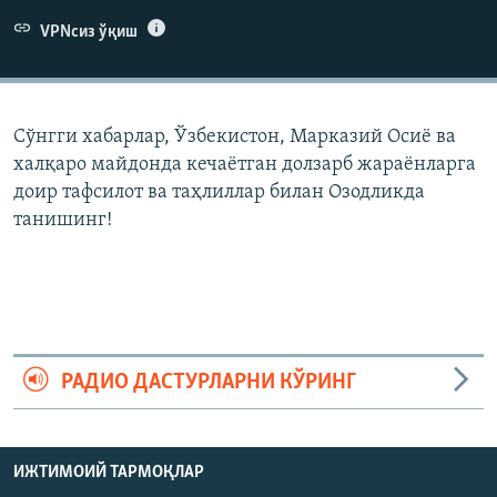
VPNсиз ўқиш
Сўнгги хабарлар, Ўзбекистон, Марказий Осиë ва
халқаро майдонда кечаëтган долзарб жараëнларга
доир тафсилот ва таҳлиллар билан Озодликда
танишинг!
РАДИО ДАСТУРЛАРНИ КЎРИНГ
ИЖТИМОИЙ ТАРМОҚЛАР