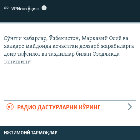
VPNсиз ўқиш
Сўнгги хабарлар, Ўзбекистон, Марказий Осиë ва
халқаро майдонда кечаëтган долзарб жараëнларга
доир тафсилот ва таҳлиллар билан Озодликда
танишинг!
РАДИО ДАСТУРЛАРНИ КЎРИНГ
ИЖТИМОИЙ ТАРМОҚЛАР