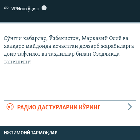
VPNсиз ўқиш
Сўнгги хабарлар, Ўзбекистон, Марказий Осиë ва
халқаро майдонда кечаëтган долзарб жараëнларга
доир тафсилот ва таҳлиллар билан Озодликда
танишинг!
РАДИО ДАСТУРЛАРНИ КЎРИНГ
ИЖТИМОИЙ ТАРМОҚЛАР