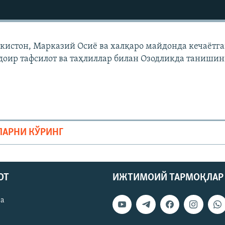
екистон, Марказий Осиë ва халқаро майдонда кечаëтг
доир тафсилот ва таҳлиллар билан Озодликда танишин
ЛАРНИ КЎРИНГ
ОТ
ИЖТИМОИЙ ТАРМОҚЛАР
ва