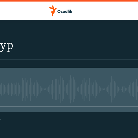
тур
Айни дамда медиа-манба мавжу
г