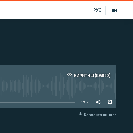
РУС
КИРИТИШ (EMBED)
д эмас
59:59
Бевосита линк
КИРИТИШ (EMBED)