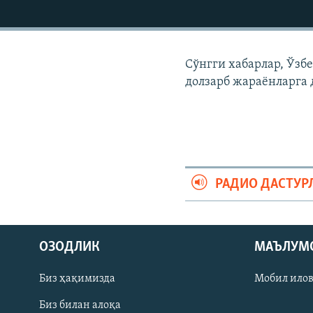
Сўнгги хабарлар, Ўзб
долзарб жараëнларга 
РАДИО ДАСТУР
На русском
ОЗОДЛИК
МАЪЛУМ
ИЖТИМОИЙ ТАРМОҚЛАР
Биз ҳақимизда
Мобил ило
Биз билан алоқа