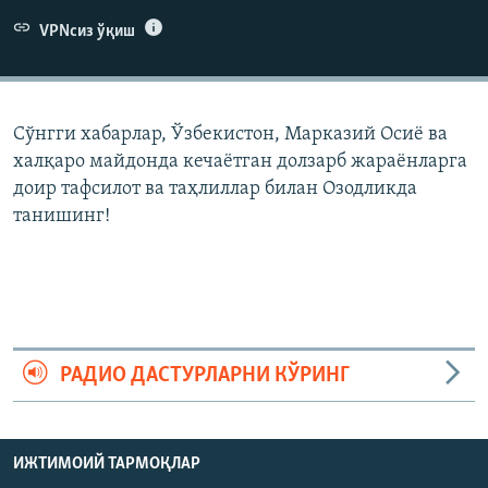
VPNсиз ўқиш
Сўнгги хабарлар, Ўзбекистон, Марказий Осиë ва
халқаро майдонда кечаëтган долзарб жараëнларга
доир тафсилот ва таҳлиллар билан Озодликда
танишинг!
РАДИО ДАСТУРЛАРНИ КЎРИНГ
ИЖТИМОИЙ ТАРМОҚЛАР