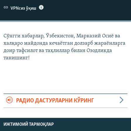
VPNсиз ўқиш
Сўнгги хабарлар, Ўзбекистон, Марказий Осиë ва
халқаро майдонда кечаëтган долзарб жараëнларга
доир тафсилот ва таҳлиллар билан Озодликда
танишинг!
РАДИО ДАСТУРЛАРНИ КЎРИНГ
ИЖТИМОИЙ ТАРМОҚЛАР