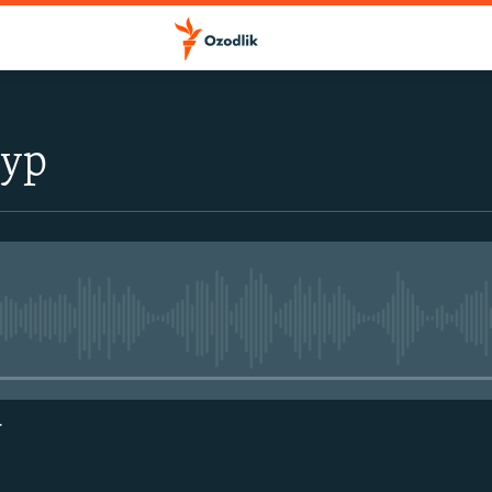
тур
Айни дамда медиа-манба мавжу
г