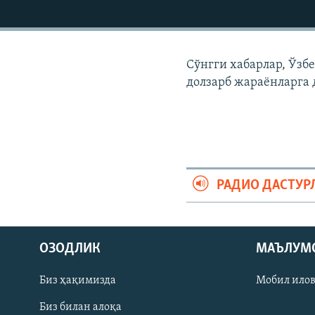
Сўнгги хабарлар, Ўзб
долзарб жараëнларга 
РАДИО ДАСТУР
На русском
ОЗОДЛИК
МАЪЛУМ
ИЖТИМОИЙ ТАРМОҚЛАР
Биз ҳақимизда
Мобил ило
Биз билан алоқа