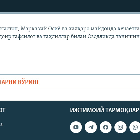
екистон, Марказий Осиë ва халқаро майдонда кечаëтг
доир тафсилот ва таҳлиллар билан Озодликда танишин
ЛАРНИ КЎРИНГ
ОТ
ИЖТИМОИЙ ТАРМОҚЛАР
ва