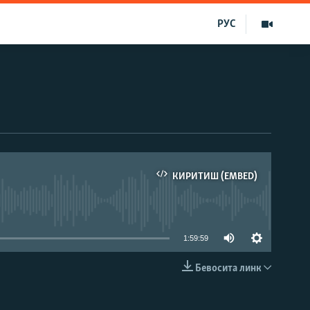
РУС
КИРИТИШ (EMBED)
д эмас
1:59:59
Бевосита линк
КИРИТИШ (EMBED)