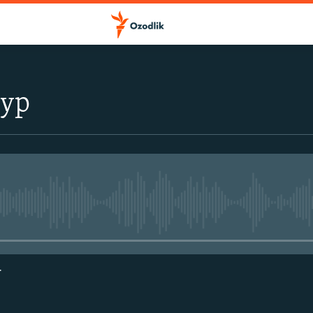
тур
Айни дамда медиа-манба мавжу
г