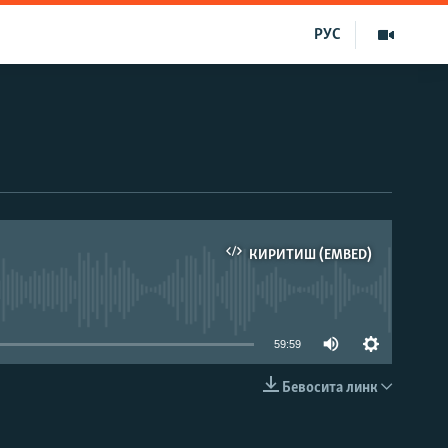
РУС
КИРИТИШ (EMBED)
д эмас
59:59
Бевосита линк
КИРИТИШ (EMBED)