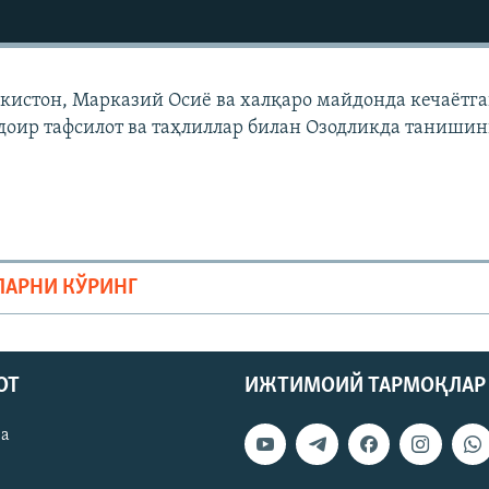
екистон, Марказий Осиë ва халқаро майдонда кечаëтг
доир тафсилот ва таҳлиллар билан Озодликда танишин
ЛАРНИ КЎРИНГ
ОТ
ИЖТИМОИЙ ТАРМОҚЛАР
ва