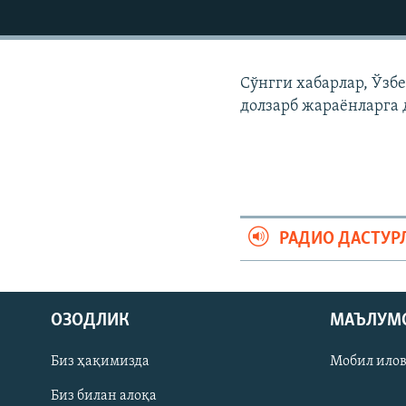
Сўнгги хабарлар, Ўзб
долзарб жараëнларга 
РАДИО ДАСТУР
На русском
ОЗОДЛИК
МАЪЛУМ
ИЖТИМОИЙ ТАРМОҚЛАР
Биз ҳақимизда
Мобил ило
Биз билан алоқа