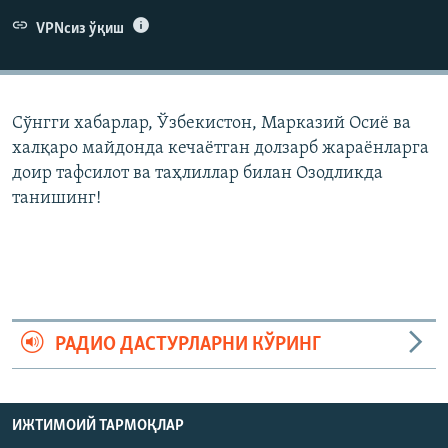
VPNсиз ўқиш
Сўнгги хабарлар, Ўзбекистон, Марказий Осиë ва
халқаро майдонда кечаëтган долзарб жараëнларга
доир тафсилот ва таҳлиллар билан Озодликда
танишинг!
РАДИО ДАСТУРЛАРНИ КЎРИНГ
ИЖТИМОИЙ ТАРМОҚЛАР