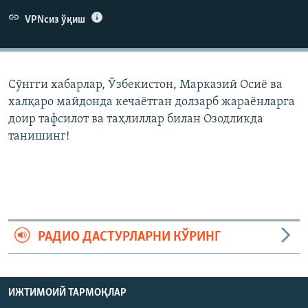
VPNсиз ўқиш
Сўнгги хабарлар, Ўзбекистон, Марказий Осиë ва
халқаро майдонда кечаëтган долзарб жараëнларга
доир тафсилот ва таҳлиллар билан Озодликда
танишинг!
РАДИО ДАСТУРЛАРНИ КЎРИНГ
ИЖТИМОИЙ ТАРМОҚЛАР