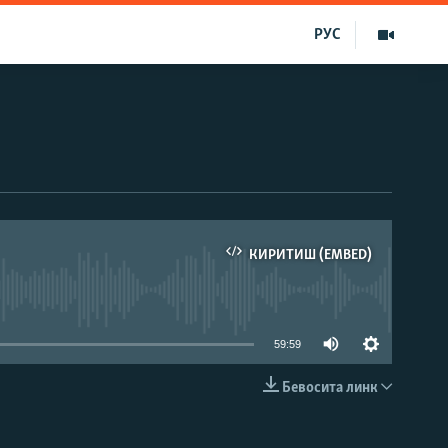
РУС
КИРИТИШ (EMBED)
д эмас
59:59
Бевосита линк
КИРИТИШ (EMBED)