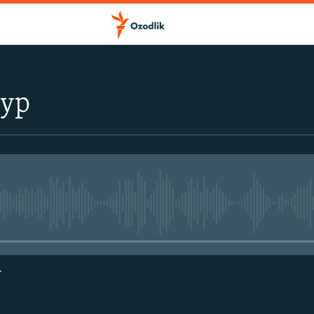
тур
Айни дамда медиа-манба мавжу
г