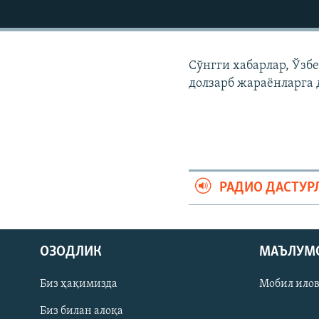
Сўнгги хабарлар, Ўзб
долзарб жараëнларга 
РАДИО ДАСТУР
На русском
ОЗОДЛИК
МАЪЛУМ
ИЖТИМОИЙ ТАРМОҚЛАР
Биз ҳақимизда
Мобил ило
Биз билан алоқа