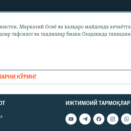
екистон, Марказий Осиë ва халқаро майдонда кечаëтг
доир тафсилот ва таҳлиллар билан Озодликда танишин
ЛАРНИ КЎРИНГ
ОТ
ИЖТИМОИЙ ТАРМОҚЛАР
ва