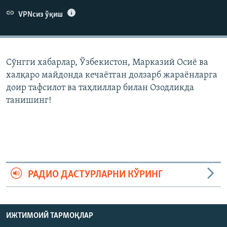
VPNсиз ўқиш
Сўнгги хабарлар, Ўзбекистон, Марказий Осиë ва
халқаро майдонда кечаëтган долзарб жараëнларга
доир тафсилот ва таҳлиллар билан Озодликда
танишинг!
РАДИО ДАСТУРЛАРНИ КЎРИНГ
ИЖТИМОИЙ ТАРМОҚЛАР