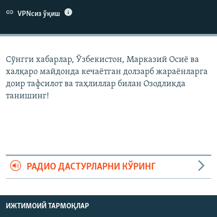
VPNсиз ўқиш
Сўнгги хабарлар, Ўзбекистон, Марказий Осиë ва
халқаро майдонда кечаëтган долзарб жараëнларга
доир тафсилот ва таҳлиллар билан Озодликда
танишинг!
РАДИО ДАСТУРЛАРНИ КЎРИНГ
ИЖТИМОИЙ ТАРМОҚЛАР