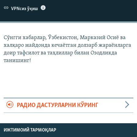
VPNсиз ўқиш
Сўнгги хабарлар, Ўзбекистон, Марказий Осиë ва
халқаро майдонда кечаëтган долзарб жараëнларга
доир тафсилот ва таҳлиллар билан Озодликда
танишинг!
РАДИО ДАСТУРЛАРНИ КЎРИНГ
ИЖТИМОИЙ ТАРМОҚЛАР