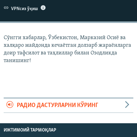
VPNсиз ўқиш
Сўнгги хабарлар, Ўзбекистон, Марказий Осиë ва
халқаро майдонда кечаëтган долзарб жараëнларга
доир тафсилот ва таҳлиллар билан Озодликда
танишинг!
РАДИО ДАСТУРЛАРНИ КЎРИНГ
ИЖТИМОИЙ ТАРМОҚЛАР