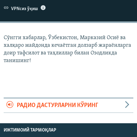
VPNсиз ўқиш
Сўнгги хабарлар, Ўзбекистон, Марказий Осиë ва
халқаро майдонда кечаëтган долзарб жараëнларга
доир тафсилот ва таҳлиллар билан Озодликда
танишинг!
РАДИО ДАСТУРЛАРНИ КЎРИНГ
ИЖТИМОИЙ ТАРМОҚЛАР