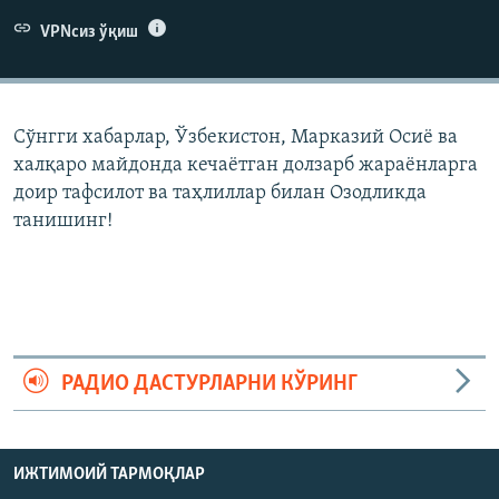
VPNсиз ўқиш
Сўнгги хабарлар, Ўзбекистон, Марказий Осиë ва
халқаро майдонда кечаëтган долзарб жараëнларга
доир тафсилот ва таҳлиллар билан Озодликда
танишинг!
РАДИО ДАСТУРЛАРНИ КЎРИНГ
ИЖТИМОИЙ ТАРМОҚЛАР