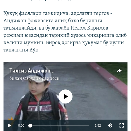
Ҳуқуқ фаоллари таъкидича, адолатли тергов -
Андижон фожиасига аниқ баҳо беришни
таъминлайди, ва бу жараён Ислом Каримов
режими юзасидан тарихий хулоса чиқаришга олиб
келиши мумкин. Бироқ ҳозирча ҳукумат бу йўлни
танлагани йўқ.
Тилсиз Андижон...
билан
Озодлик радиоси
Айни дамда медиа-манба мавжуд эмас
0:00
1:52