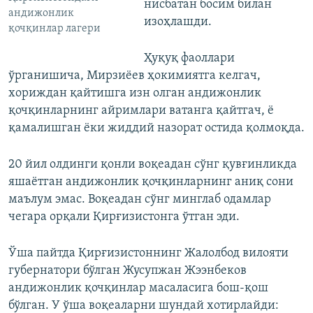
нисбатан босим билан
андижонлик
изоҳлашди.
қочқинлар лагери
Ҳуқуқ фаоллари
ўрганишича, Мирзиёев ҳокимиятга келгач,
хориждан қайтишга изн олган андижонлик
қочқинларнинг айримлари ватанга қайтгач, ё
қамалишган ёки жиддий назорат остида қолмоқда.
20 йил олдинги қонли воқеадан сўнг қувғинликда
яшаётган андижонлик қочқинларнинг аниқ сони
маълум эмас. Воқеадан сўнг минглаб одамлар
чегара орқали Қирғизистонга ўтган эди.
Ўша пайтда Қирғизистоннинг Жалолбод вилояти
губернатори бўлган Жусупжан Жээнбеков
андижонлик қочқинлар масаласига бош-қош
бўлган. У ўша воқеаларни шундай хотирлайди: