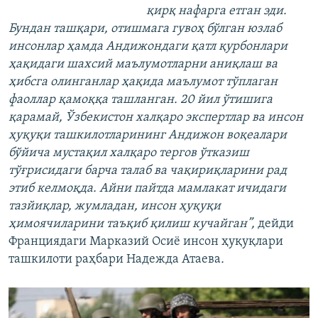
қирқ нафарга етган эди.
Бундан ташқари, отишмага гувоҳ бўлган юзлаб
инсонлар ҳамда Андижондаги қатл қурбонлари
ҳақидаги шахсий маълумотларни аниқлаш ва
ҳибсга олинганлар ҳақида маълумот тўплаган
фаоллар қамоққа ташланган. 20 йил ўтишига
қарамай, Ўзбекистон халқаро экспертлар ва инсон
ҳуқуқи ташкилотларининг Андижон воқеалари
бўйича мустақил халқаро тергов ўтказиш
тўғрисидаги барча талаб ва чақириқларини рад
этиб келмоқда. Айни пайтда мамлакат ичидаги
тазйиқлар, жумладан, инсон ҳуқуқи
ҳимоячиларини таъқиб қилиш кучайган”,
дейди
Франциядаги Марказий Осиё инсон ҳуқуқлари
ташкилоти раҳбари Надежда Атаева
.