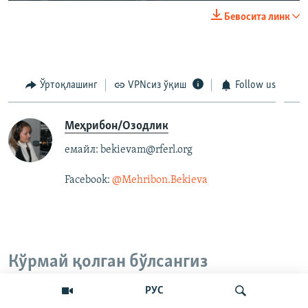
Бевосита линк
Ўртоқлашинг
VPNсиз ўқиш
Follow us
Меҳрибон/Озодлик
емайл: bekievam@rferl.org
Facebook:
@Mehribon.Bekieva​
Кўрмай қолган бўлсангиз
РУС
Европа ва АҚШда ўрмон