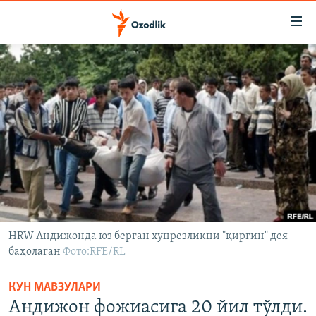
Линклар
Бош
мавзуларга
ўтинг
OZODLIK SURISHTIRUVLARI
Асосий
OZODVIDEO
навигацияга
ўтинг
OZODARXIV
Қидиришга
ўтинг
На русском
ИЖТИМОИЙ ТАРМОҚЛАР
HRW Андижонда юз берган хунрезликни "қирғин" дея
баҳолаган
Фото:RFE/RL
КУН МАВЗУЛАРИ
Озодлик бошқа тилларда
Андижон фожиасига 20 йил тўлди.