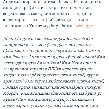
Андижон қирғини ортидан Европа Иттифоқининг
санкциялар рўйхатига киритилган Алматов
воқеалардаги масъулиятини тан олган, ҳатто
қарорларни "шахсан ўзи" қабул қилганини
таъкидлаган Kun.uz мухбири билан
суҳбатда:
"Мени Андижон воқеаларида айбдор деб кўп
гапиришади. Ҳа, мен ўшанда штаб бошлиғи
бўлганман, қарорни мен қабул қилганман, аммо
ким ўшанда Андижонга қурол кўтариб келди? Ким
чегарадан қурол билан ўтди? Ким Ички ишлар
вазирлигига қарашли ППСга қуролли ҳужум
қилди, ким ҳарбий қисмга ҳужум қилиб, қурол-
яроғ олди? Ким тергов ҳибсхонасига ҳужум қилиб,
500дан ортиқ ашаддий жиноятчиларни чиқариб
юборди? Ким ҳокимият биносини эгаллаб унга ўт
қўйди? Ким юзга яқин суд-ҳуқуқ тизимидаги
ходимларни тутқунда ушлаб, баъзиларини қатл