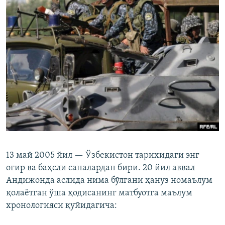
13 май 2005 йил — Ўзбекистон тарихидаги энг
оғир ва баҳсли саналардан бири. 20 йил аввал
Андижонда аслида нима бўлгани ҳануз номаълум
қолаётган ўша ҳодисанинг матбуотга маълум
хронологияси қуйидагича: