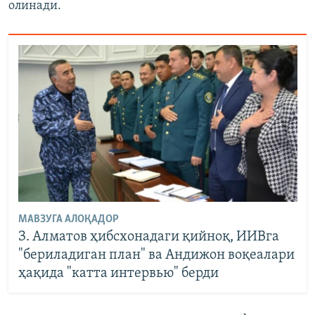
олинади.
МАВЗУГА АЛОҚАДОР
З. Алматов ҳибсхонадаги қийноқ, ИИВга
"бериладиган план" ва Андижон воқеалари
ҳақида "катта интервью" берди