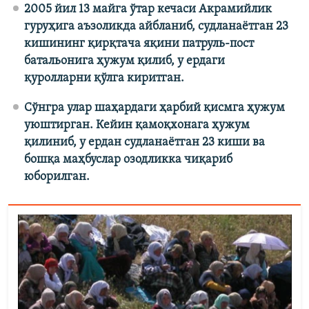
2005 йил 13 майга ўтар кечаси Акрамийлик
гуруҳига аъзоликда айбланиб, судланаётган 23
кишининг қирқтача яқини патруль-пост
батальонига ҳужум қилиб, у ердаги
қуролларни қўлга киритган.
Сўнгра улар шаҳардаги ҳарбий қисмга ҳужум
уюштирган. Кейин қамоқхонага ҳужум
қилиниб, у ердан судланаётган 23 киши ва
бошқа маҳбуслар озодликка чиқариб
юборилган.