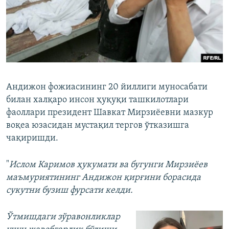
Андижон фожиасининг 20 йиллиги муносабати
билан халқаро инсон ҳуқуқи ташкилотлари
фаоллари президент Шавкат Мирзиёевни мазкур
воқеа юзасидан мустақил тергов ўтказишга
чақиришди.
"
Ислом Каримов ҳукумати ва бугунги Мирзиёев
маъмуриятининг Андижон қирғини борасида
сукутни бузиш фурсати келди.
Ўтмишдаги зўравонликлар