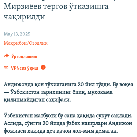
Мирзиёев тергов ўтказишга
чақирилди
May 13, 2025
Меҳрибон/Озодлик
Ўртоқлашинг
VPNсиз ўқиш
Андижонда қон тўкилганига 20 йил тўлди. Бу воқеа
— Ўзбекистон тарихининг ёпиқ, муҳокама
қилинмайдиган саҳифаси.
Ўзбекистон матбуоти бу сана ҳақида сукут сақлади.
Аслида, сўнгги 20 йилда ўзбек нашрлари Андижон
фожиаси ҳақида ҳеч қачон лол-мим демаган.