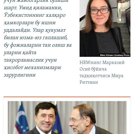
учун жавобгарлик бўлиши
шарт. Умид қиламанки,
Ўзбекистоннинг халқаро
ҳамкорлари бу ишни
уддалайди. Улар ҳукумат
билан юзма-юз гаплашиб,
бу фожиаларни тан олиш ва
уларни қайта
такрорламаслик учун
HRWнинг Марказий
ҳисобот механизмлари
Осиё бўйича
зарурлигини
тадқиқотчиси Мира
Риттман