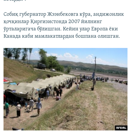
Собиқ губернатор Жээнбековга кўра, андижонлик
қочқинлар Қирғизистонда 2007 йилнинг
ўрталаригача бўлишган. Кейин улар Европа ёки
Канада каби мамлакатлардан бошпана олишган.