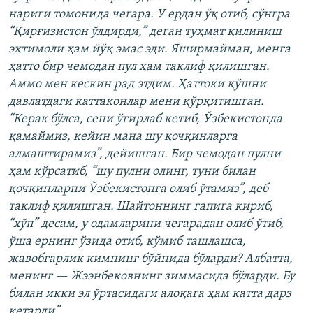
нариги томонида чегара. У ердан ўқ отиб, сўнгра
“Қирғизистон ўлдирди,” деган туҳмат қилиниш
эҳтимоли ҳам йўқ эмас эди. Яширмайман, менга
ҳатто бир чемодан пул ҳам таклиф қилишган.
Аммо мен кескин рад этдим. Ҳаттоки қўшни
давлатдаги каттаконлар мени қўрқитишган.
“Керак бўлса, сени ўғирлаб кетиб, Ўзбекистонда
қамаймиз, кейин мана шу қочқинларга
алмаштирамиз”, дейишган. Бир чемодан пулни
ҳам кўрсатиб, “шу пулни олинг, туни билан
қочқинларни Ўзбекистонга олиб ўтамиз”, деб
таклиф қилишган. Шайтоннинг гапига кириб,
“хўп” десам, у одамларини чегарадан олиб ўтиб,
ўша ернинг ўзида отиб, кўмиб ташлашса,
жавобгарлик кимнинг бўйнида бўларди? Албатта,
менинг — Жээнбековнинг зиммасида бўларди. Бу
билан икки эл ўртасидаги алоқага ҳам катта дарз
кетарди”.