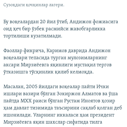
Сузоқдаги қочқинлар лагери.
Бу воқеалардан 20 йил ўтиб, Андижон фожиасига
оид ҳеч бир ўзбек расмийси жавобгарликка
тортилиши кузатилмади.
Фаоллар фикрича, Каримов даврида Андижон
воқеалари тепасида турган мулозимларнинг
аксари Мирзиёевга яқинлиги мустақил тергов
ўтказишга тўсқинлик қилиб келмоқда.
Масалан, 2005 йилдаги воқеалар пайти Ички
ишлари вазири бўлган Зокиржон Алматов ва ўша
пайтда МХХ раиси бўлган Рустам Иноятов ҳозир
ҳам давлат тизимида таъсирини сақлаб қолган деб
ишонилади. Уларнинг иккаласи ҳам президент
Мирзиёевга яқин шахслар сифатида тилга