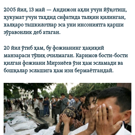
2005 йил, 13 май — Андижон аҳли учун йўқотиш,
ҳукумат учун таҳдид сифатида талқин қилинган,
халқаро ташкилотлар эса уни инсониятга қарши
зўравонлик деб атаган.
20 йил ўтиб ҳам, бу фожианинг ҳақиқий
манзараси тўлиқ очилмаган. Каримов бости-бости
қилган фожиани Мирзиёев ўзи ҳам эсламади ва
бошқалар эслашига ҳам изн бермаётгандай.