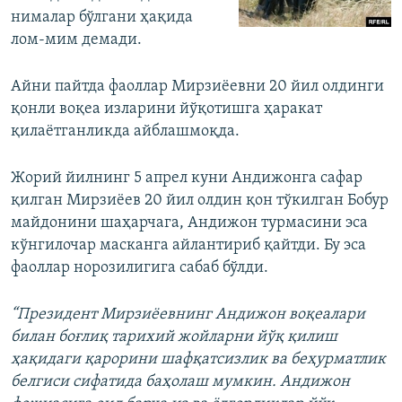
нималар бўлгани ҳақида
лом-мим демади.
Айни пайтда фаоллар Мирзиёевни 20 йил олдинги
қонли воқеа изларини йўқотишга ҳаракат
қилаётганликда айблашмоқда.
Жорий йилнинг 5 апрел куни Андижонга сафар
қилган Мирзиёев 20 йил олдин қон тўкилган Бобур
майдонини шаҳарчага, Андижон турмасини эса
кўнгилочар масканга айлантириб қайтди. Бу эса
фаоллар норозилигига сабаб бўлди.
“Президент Мирзиёевнинг Андижон воқеалари
билан боғлиқ тарихий жойларни йўқ қилиш
ҳақидаги қарорини шафқатсизлик ва беҳурматлик
белгиси сифатида баҳолаш мумкин. Андижон