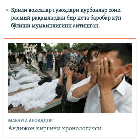
Қонли воқеалар гувоҳлари қурбонлар сони
расмий рақамлардан бир неча баробар кўп
бўлиши мумкинлигини айтишган.
МАВЗУГА АЛОҚАДОР
Андижон қирғини хронологияси