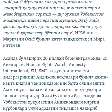
тайёрми? Мустакил халқаро терговчиларни
чақириб, ҳақиқатни аниқлаш, жиноятчиларни
жавобгарликка тортиш — шу орқали Ўзбекистон
жамиятида ишонч яратиш мумкин. Ва бу каби
фожиа қайта ҳеч қачон такрорланмаслиги учун,
шундай ҳаракатлар бўлиши шарт",
HRWнинг
Марказий Осиё бўйича катта тадқиқотчиси Мира
Риттман.
Аслида бу чақириқ 20 йилдан бери янграмоқда. 20
йилдирки, Human Rights Watch, Amnesty
International, ЕИ, БМТ ва дунёнинг етакчи
лидерларининг Андижон воқеалари бўйича қайта-
қайта қилган чақириқлари инобатга олинмаяпти.
Аммо шунга қарамай халқаро инсон ҳуқуқлари
ташкилотлари ҳар йили бу санани ёдга олади ва
Ўзбекистон ҳукуматини Андижондаги қирғин
қурбонлари учун адолатни тиклашга чақириб