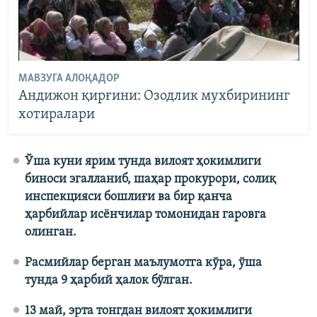
МАВЗУГА АЛОҚАДОР
Андижон қирғини: Озодлик мухбирининг
хотиралари
Ўша куни ярим тунда вилоят ҳокимлиги
биноси эгалланиб, шаҳар прокурори, солиқ
инспекцияси бошлиғи ва бир қанча
ҳарбийлар исёнчилар томонидан гаровга
олинган.
Расмийлар берган маълумотга кўра, ўша
тунда 9 ҳарбий ҳалок бўлган.
13 май, эрта тонгдан вилоят ҳокимлиги