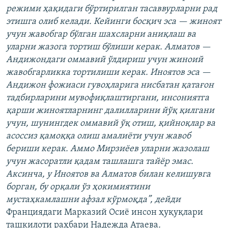
режими ҳақидаги бўртирилган тасаввурларни рад
этишга олиб келади. Кейинги босқич эса — жиноят
учун жавобгар бўлган шахсларни аниқлаш ва
уларни жазога тортиш бўлиши керак. Алматов —
Андижондаги оммавий ўлдириш учун жиноий
жавобгарликка тортилиши керак. Иноятов эса —
Андижон фожиаси гувоҳларига нисбатан қатағон
тадбирларини мувофиқлаштиргани, инсониятга
қарши жиноятларнинг далилларини йўқ қилгани
учун, шунингдек оммавий ўқ отиш, қийноқлар ва
асоссиз қамоққа олиш амалиёти учун жавоб
бериши керак. Аммо Мирзиёев уларни жазолаш
учун жасоратли қадам ташлашга тайёр эмас.
Аксинча, у Иноятов ва Алматов билан келишувга
борган, бу орқали ўз ҳокимиятини
мустаҳкамлашни афзал кўрмоқда”, дейди
Франциядаги Марказий Осиё инсон ҳуқуқлари
ташкилоти раҳбари Надежда Атаева
.