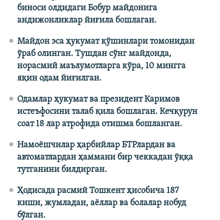
биноси олдидаги Бобур майдонига
андижонликлар йиғила бошлаган.
Майдон эса ҳукумат қўшинлари томонидан
ўраб олинган. Тушдан сўнг майдонда,
норасмий маълумотларга кўра, 10 мингга
яқин одам йиғилган.
Одамлар ҳукумат ва президент Каримов
истеъфосини талаб қила бошлаган. Кечқурун
соат 18 лар атрофида отишма бошланган.
Намоёшчилар ҳарбийлар БТРлардан ва
автоматлардан ҳаммани бир чеккадан ўққа
тутганини билдирган.​
Ҳодисада расмий Тошкент ҳисобича 187
киши, жумладан, аёллар ва болалар нобуд
бўлган.