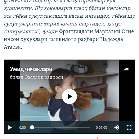
фожиасига оид барча из ва ёдгорликлар йўқ
қилиняпти. Шу воқеаларга гувоҳ бўлган инсонлар
эса гўёки сукут сақлашга қасам ичгандек, гўёки шу
сукут уларнинг тирик қолиш шартидек, ҳануз
гапирмаяпти”, дейди
Франциядаги Марказий Осиё
инсон ҳуқуқлари ташкилоти раҳбари Надежда
Атаева
.
Умид чечаклари
билан
Озодлик радиоси
Айни дамда медиа-манба мавжуд эмас
0:00
0:02:00