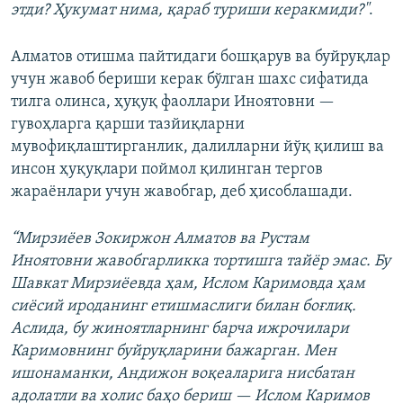
этди? Ҳукумат нима, қараб туриши керакмиди?"
.
Алматов отишма пайтидаги бошқарув ва буйруқлар
учун жавоб бериши керак бўлган шахс сифатида
тилга олинса, ҳуқуқ фаоллари Иноятовни —
гувоҳларга қарши тазйиқларни
мувофиқлаштирганлик, далилларни йўқ қилиш ва
инсон ҳуқуқлари поймол қилинган тергов
жараёнлари учун жавобгар, деб ҳисоблашади.
“Мирзиёев Зокиржон Алматов ва Рустам
Иноятовни жавобгарликка тортишга тайёр эмас. Бу
Шавкат Мирзиёевда ҳам, Ислом Каримовда ҳам
сиёсий ироданинг етишмаслиги билан боғлиқ.
Аслида, бу жиноятларнинг барча ижрочилари
Каримовнинг буйруқларини бажарган. Мен
ишонаманки, Андижон воқеаларига нисбатан
адолатли ва холис баҳо бериш — Ислом Каримов