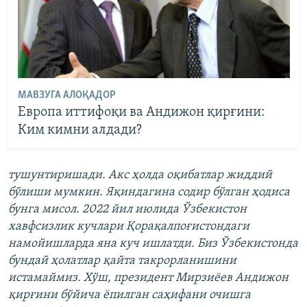
МАВЗУГА АЛОҚАДОР
Европа иттифоқи ва Андижон қирғини:
Ким кимни алдади?
тушунтиришади. Акс ҳолда оқибатлар жиддий
бўлиши мумкин. Яқиндагина содир бўлган ҳодиса
бунга мисол. 2022 йил июлида Ўзбекистон
хавфсизлик кучлари Қорақалпоғистондаги
намойишларда яна куч ишлатди. Биз Ўзбекистонда
бундай ҳолатлар қайта такрорланишини
истамаймиз. Хўш, президент Мирзиёев Андижон
қирғини бўйича ёпилган саҳифани очишга