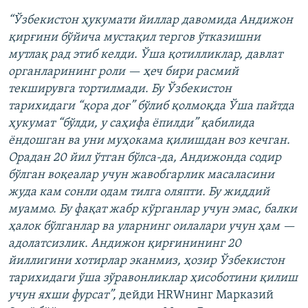
“Ўзбекистон ҳукумати йиллар давомида Андижон
қирғини бўйича мустақил тергов ўтказишни
мутлақ рад этиб келди. Ўша қотилликлар, давлат
органларининг роли — ҳеч бири расмий
текширувга тортилмади. Бу Ўзбекистон
тарихидаги “қора доғ” бўлиб қолмоқда Ўша пайтда
ҳукумат “бўлди, у саҳифа ёпилди” қабилида
ёндошган ва уни муҳокама қилишдан воз кечган.
Орадан 20 йил ўтган бўлса-да, Андижонда содир
бўлган воқеалар учун жавобгарлик масаласини
жуда кам сонли одам тилга оляпти. Бу жиддий
муаммо. Бу фақат жабр кўрганлар учун эмас, балки
ҳалок бўлганлар ва уларнинг оилалари учун ҳам —
адолатсизлик. Андижон қирғинининг 20
йиллигини хотирлар эканмиз, ҳозир Ўзбекистон
тарихидаги ўша зўравонликлар ҳисоботини қилиш
учун яхши фурсат”,
дейди HRWнинг Марказий