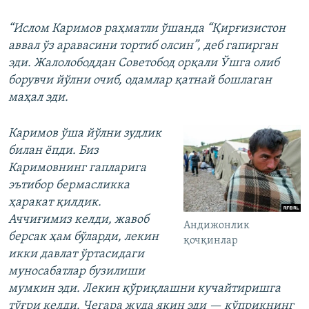
“Ислом Каримов раҳматли ўшанда “Қирғизистон
аввал ўз аравасини тортиб олсин”, деб гапирган
эди. Жалолободдан Советобод орқали Ўшга олиб
борувчи йўлни очиб, одамлар қатнай бошлаган
маҳал эди.
Каримов ўша йўлни зудлик
билан ёпди. Биз
Каримовнинг гапларига
эътибор бермасликка
ҳаракат қилдик.
Аччиғимиз келди, жавоб
Андижонлик
берсак ҳам бўларди, лекин
қочқинлар
икки давлат ўртасидаги
муносабатлар бузилиши
мумкин эди. Лекин қўриқлашни кучайтиришга
тўғри келди. Чегара жуда яқин эди — кўприкнинг