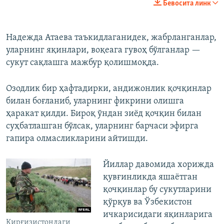
Бевосита линк
Надежда Атаева таъкидлаганидек, жабрланганлар,
уларнинг яқинлари, воқеага гувоҳ бўлганлар —
сукут сақлашга мажбур қолишмоқда.
Озодлик бир ҳафтадирки, андижонлик қочқинлар
билан боғланиб, уларнинг фикрини олишга
ҳаракат қилди. Бироқ ўндан зиёд қочқин билан
суҳбатлашган бўлсак, уларнинг барчаси эфирга
гапира олмасликларини айтишди.
Йиллар давомида хорижда
қувғинликда яшаётган
қочқинлар бу сукутларини
қўрқув ва Ўзбекистон
ичкарисидаги яқинларига
Қирғизистондаги