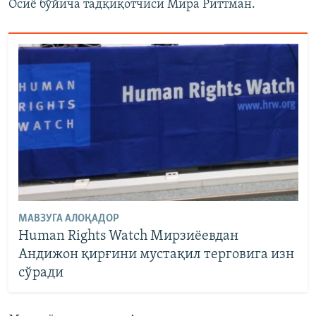
Осиё бўйича тадқиқотчиси Мира Риттман.
МАВЗУГА АЛОҚАДОР
Human Rights Watch Мирзиёевдан
Андижон қирғини мустақил терговига изн
сўради