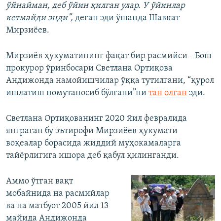
ўйнайман, деб ўйин қилган улар. У ўйинлар
кетмайди энди”,
деган эди ўшанда Шавкат
Мирзиёев.
Мирзиёв ҳукуматининг фақат бир расмийси - Бош
прокурор ўринбосари Светлана Ортиқова
Андижонда намойишчилар ўққа тутилгани, “қурол
ишлатиш номутаносиб бўлгани”ни
тан олган
эди.
Светлана Ортиқованинг 2020 йил февралида
янграган бу эътирофи Мирзиёев ҳукумати
воқеалар борасида жиддий муҳокамаларга
тайёрлигига ишора деб қабул қилинганди.
Аммо ўтган вақт
мобайнида на расмийлар
ва на матбуот 2005 йил 13
майида Андижонда