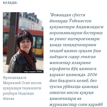
келади.
“Фожиадан сўнгги
йилларда Ўзбекистон
ҳукуматлари Андижондаги
норозиликларни бостириш
ва унинг иштирокчилари
ҳамда танқидчиларини
таъқиб қилиш орқали ўша
пайтдаги содир этилган
жиноятлар изларини
атрофлича йўқ қилишга
ҳаракат қилмоқда. 2006
Франциядаги
йил баҳорига келиб, биз
Марказий Осиё инсон
тузган рўйхатда қамоққа
ҳуқуқлари ташкилоти
олинган инсон ҳуқуқи
раҳбари Надежда
ҳимоячилари ва
Атаева
журналистлар сони қарийб