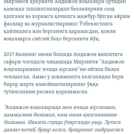
Мирзиёев ҳукумати Андижон воқеалари ортидан
қамоққа ташланганлардан баъзиларини озод
қилгани ва хорижга қочишга мажбур бўлган айрим
фаоллар ва журналистларнинг Ўзбекистонга
қайтишига изн берганига қарамасдан, қонли
воқеаларга сиёсий баҳо берганича йўқ.
2017 йилнинг июни бошида Андижон вилоятига
сафари чоғидаги чиқишида Мирзиёев "Андижон
воқеаларининг ичида юргани"ни айтиш билан
чекланган. Аммо у ҳокимиятга келганидан бери
бирор марта намойишчиларнинг ўққа
тутилганини расман қораламаган.
“Андижон воқеаларида мен ичида юрганман,
ҳаммасини биламан, ким нима қилганиниям
биламан. Иккита стулда ўтирганди улар. Эртага
давлат кетиб, булар келса, буларнинг найрангига