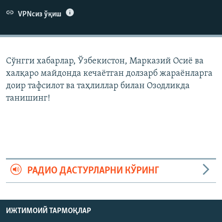
VPNсиз ўқиш
Сўнгги хабарлар, Ўзбекистон, Марказий Осиë ва
халқаро майдонда кечаëтган долзарб жараëнларга
доир тафсилот ва таҳлиллар билан Озодликда
танишинг!
РАДИО ДАСТУРЛАРНИ КЎРИНГ
ИЖТИМОИЙ ТАРМОҚЛАР