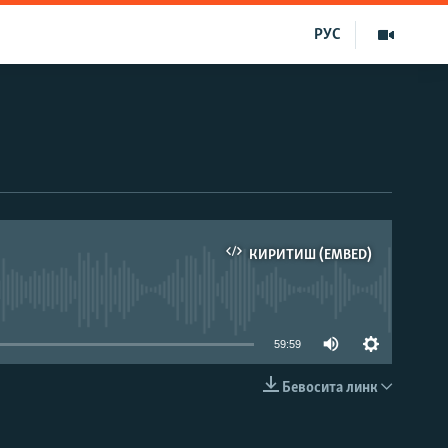
РУС
КИРИТИШ (EMBED)
д эмас
59:59
Бевосита линк
КИРИТИШ (EMBED)