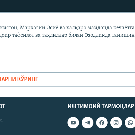
екистон, Марказий Осиë ва халқаро майдонда кечаëтг
доир тафсилот ва таҳлиллар билан Озодликда танишин
ЛАРНИ КЎРИНГ
ОТ
ИЖТИМОИЙ ТАРМОҚЛАР
ва