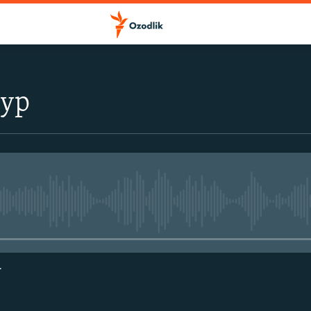
тур
Айни дамда медиа-манба мавжу
г