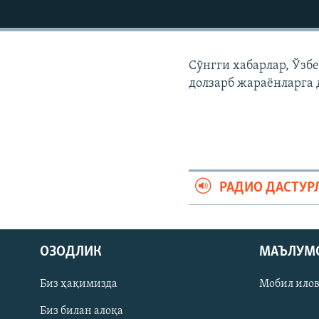
Сўнгги хабарлар, Ўзб
долзарб жараëнларга 
РАДИО ДАСТУР
На русском
ОЗОДЛИК
МАЪЛУМ
ИЖТИМОИЙ ТАРМОҚЛАР
Биз ҳақимизда
Мобил ило
Биз билан алоқа