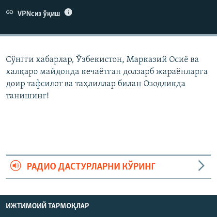
VPNсиз ўқиш
Сўнгги хабарлар, Ўзбекистон, Марказий Осиë ва
халқаро майдонда кечаëтган долзарб жараëнларга
доир тафсилот ва таҳлиллар билан Озодликда
танишинг!
РАДИО ДАСТУРЛАРНИ КЎРИНГ
ИЖТИМОИЙ ТАРМОҚЛАР