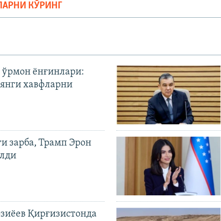
ЛАРНИ КЎРИНГ
 ўрмон ёнғинлари:
янги хавфларни
ги зарба, Трамп Эрон
илди
иёев Қирғизистонда