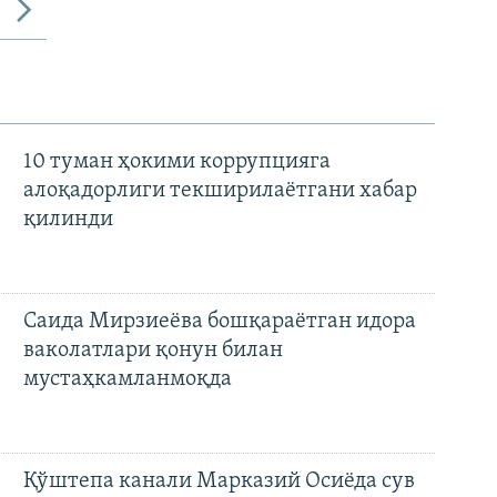
10 туман ҳокими коррупцияга
алоқадорлиги текширилаётгани хабар
қилинди
Саида Мирзиеёва бошқараётган идора
ваколатлари қонун билан
мустаҳкамланмоқда
Қўштепа канали Марказий Осиёда сув