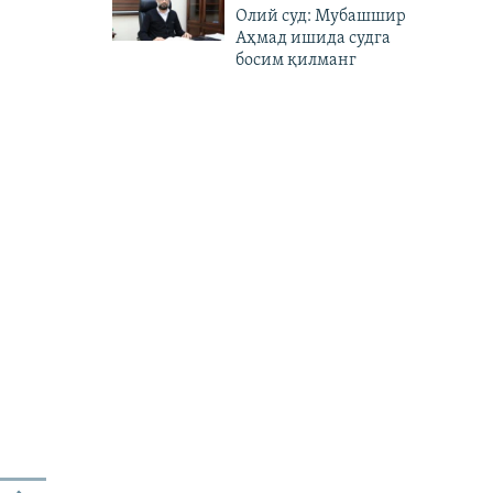
Олий суд: Мубашшир
Аҳмад ишида судга
босим қилманг