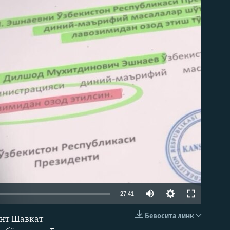
д эмас
Auto
27:41
240p
Бевосита линк
нт Шавкат
КИРИТИШ (EMBED)
360p