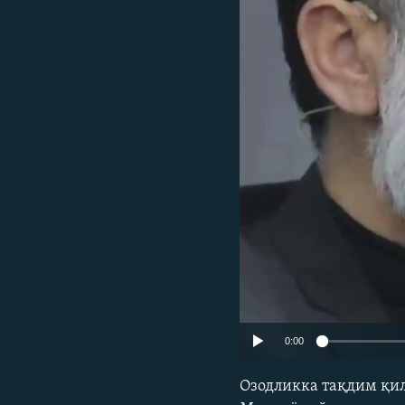
0:00
Озодликка тақдим қи