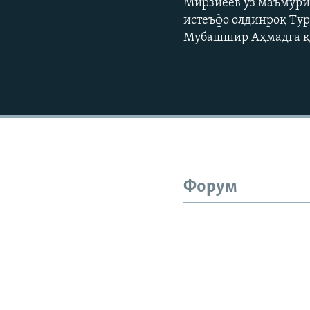
Мирзиёев ўз маъмури
истеъфо олдинроқ Тур
Мубашшир Аҳмадга қ
Форум