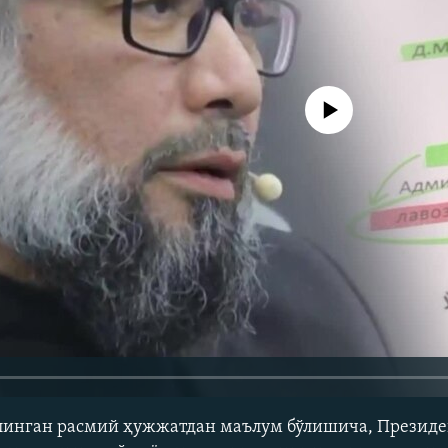
Айни дамда медиа-манба мавжу
линган расмий ҳужжатдан маълум бўлишича, Президе