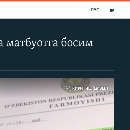
РУС
а матбуотга босим
КИРИТИШ (EMBED)