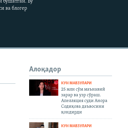
 бўшатган. Бу
и ва блогер
480p
720p
1080p
480p
Алоқадор
КУН МАВЗУЛАРИ
25 млн сўм маънавий
зарар ва узр сўраш.
Апелляция суди Анора
Содиқова даъвосини
қондирди
КУН МАВЗУЛАРИ