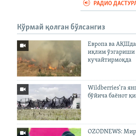
РАДИО ДАСТУР
Кўрмай қолган бўлсангиз
Европа ва АҚШда
иқлим ўзгариши 
кучайтирмоқда
Wildberries’га ян
бўйича баёнот қ
OZODNEWS: Мирз