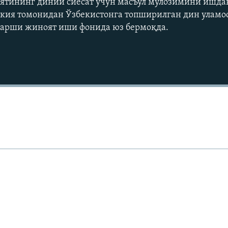
ятининг диний сиёсат учун масъул мулозимини ишдан
кия томонидан Ўзбекистонга топширилган дин уламос
арши жиноят иши фонида юз бермоқда.
Auto
240p
360p
720p
1080p