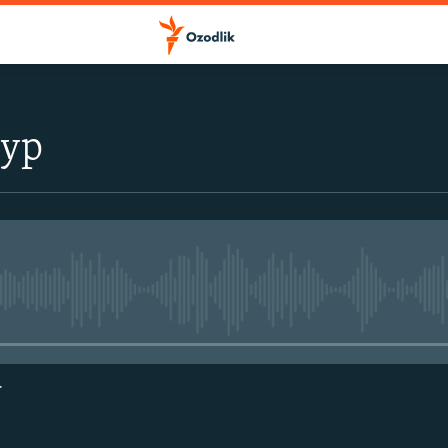
тур
Айни дамда медиа-манба мавжу
г