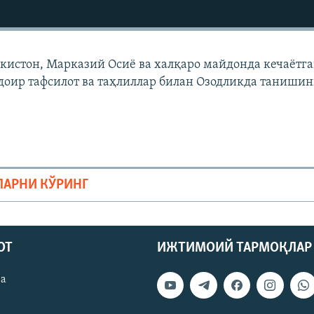
екистон, Марказий Осиë ва халқаро майдонда кечаëтг
доир тафсилот ва таҳлиллар билан Озодликда танишин
ЛАРНИ КЎРИНГ
ОТ
ИЖТИМОИЙ ТАРМОҚЛАР
ва