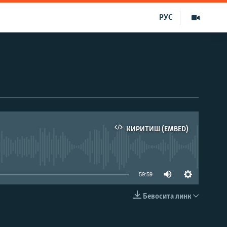
РУС
КИРИТИШ (EMBED)
д эмас
59:59
Бевосита линк
КИРИТИШ (EMBED)