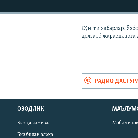
Сўнгги хабарлар, Ўзб
долзарб жараëнларга 
РАДИО ДАСТУР
На русском
ОЗОДЛИК
МАЪЛУМ
ИЖТИМОИЙ ТАРМОҚЛАР
Биз ҳақимизда
Мобил ило
Биз билан алоқа