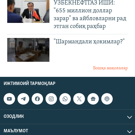
ЎЗБЕКНЕФТГАЗ ИШИ:
"655 миллион доллар
зарар" ва айбловларни рад
этган собиқ раҳбар
"Шармандали ҳокимлар?"
Бошқа мақолалар
ИЖТИМОИЙ ТАРМОҚЛАР
ОЗОДЛИК
МАЪЛУМОТ