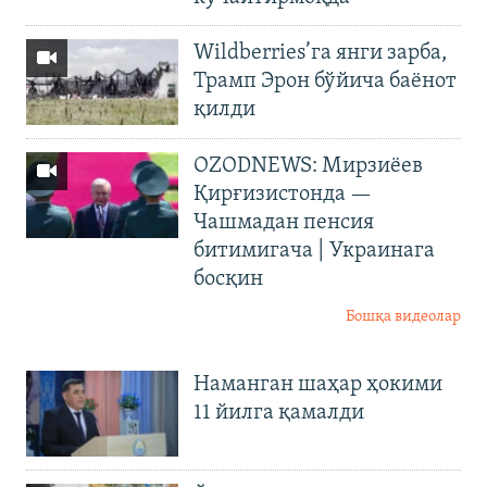
Wildberries’га янги зарба,
Трамп Эрон бўйича баёнот
қилди
OZODNEWS: Мирзиёев
Қирғизистонда —
Чашмадан пенсия
битимигача | Украинага
босқин
Бошқа видеолар
Наманган шаҳар ҳокими
11 йилга қамалди