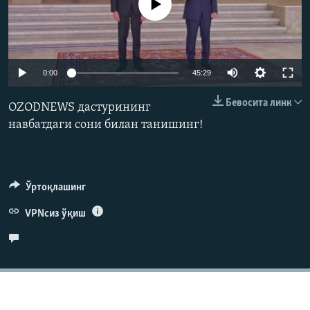
Айни дамда медиа-манба мавжуд эмас
Auto
0:00
45:29
240p
Бевосита линк
OZODNEWS дастурининг
360p
навбатдаги сони билан танишинг!
480p
Auto
240p
360p
480p
720p
720p
1080p
Ўртоқлашинг
1080p
VPNсиз ўқиш