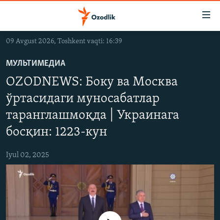
Линклар
Бош
мавзуларга
09 Avgust 2026, Toshkent vaqti: 16:39
ўтинг
OZODLIK SURISHTIRUVLARI
Асосий
МУЛЬТИМЕДИА
OZODVIDEO
навигацияга
OZODNEWS: Боку ва Москва
ўтинг
OZODARXIV
Қидиришга
ўртасидаги муносабатлар
ўтинг
таранглашмоқда | Украинага
На русском
босқин: 1223-кун
ИЖТИМОИЙ ТАРМОҚЛАР
Iyul 02, 2025
Озодлик бошқа тилларда