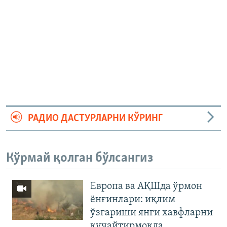
РАДИО ДАСТУРЛАРНИ КЎРИНГ
Кўрмай қолган бўлсангиз
Европа ва АҚШда ўрмон
ёнғинлари: иқлим
ўзгариши янги хавфларни
кучайтирмоқда