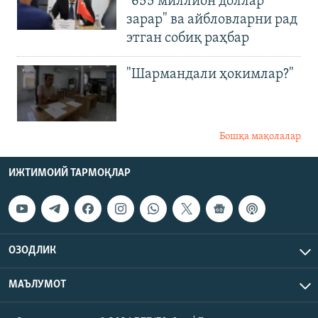
"655 миллион доллар
зарар" ва айбловларни рад
этган собиқ раҳбар
"Шармандали ҳокимлар?"
Бошқа мақолалар
ИЖТИМОИЙ ТАРМОҚЛАР
ОЗОДЛИК
МАЪЛУМОТ