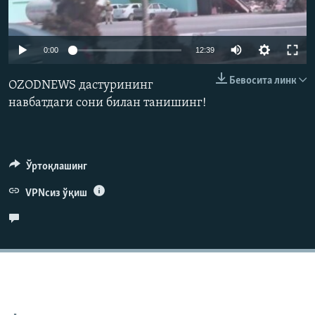
Auto
0:00
12:39
240p
Бевосита линк
OZODNEWS дастурининг
360p
навбатдаги сони билан танишинг!
480p
Auto
240p
360p
480p
720p
720p
1080p
Ўртоқлашинг
1080p
VPNсиз ўқиш