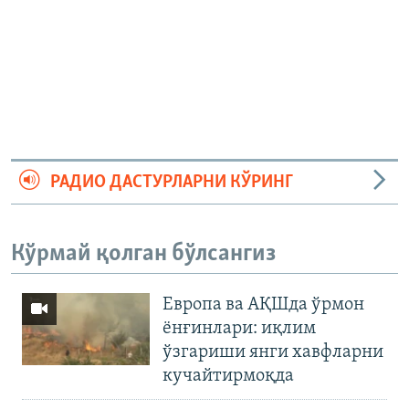
РАДИО ДАСТУРЛАРНИ КЎРИНГ
Кўрмай қолган бўлсангиз
Европа ва АҚШда ўрмон
ёнғинлари: иқлим
ўзгариши янги хавфларни
кучайтирмоқда