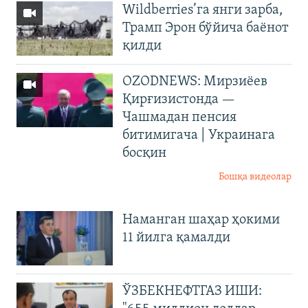
Wildberries’га янги зарба,
Трамп Эрон бўйича баёнот
қилди
OZODNEWS: Мирзиёев
Қирғизистонда —
Чашмадан пенсия
битимигача | Украинага
босқин
Бошқа видеолар
Наманган шаҳар ҳокими
11 йилга қамалди
ЎЗБЕКНЕФТГАЗ ИШИ: