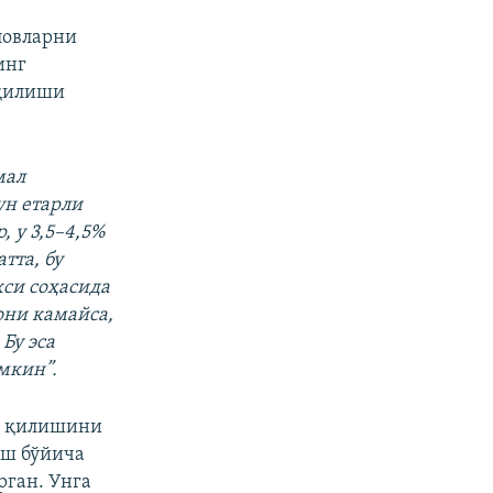
ловларни
инг
 қилиши
мал
ун етарли
 у 3,5–4,5%
тта, бу
кси соҳасида
они камайса,
Бу эса
мкин”.
л қилишини
аш бўйича
ган. Унга