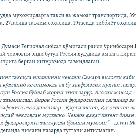
дудда муҳожирларга такси ва жамоат транспортида, 39
да, 27тасида таълим соҳасида, 19тасида тиббиёт соҳас
.
т Думаси Регионал сиёсат қўмитаси раиси ўринбосари
ай чекловни энди бутун Россия ҳудудида амалга кири
нашрига берган интервьюда таъкидлаган.
нинг таксида ишлашини чеклаш Самара вилояти каби
 қўлланиб келинмоқда ва бу хавфсизлик нуқтаи назар
утун Россия бўйлаб жорий этиш зарур. Асосий мақсад -
 таъминлаш. Бироқ Россия фуқаролигини олганлар ва
тифоқига аъзо давлатлар - Қирғизистон, Қозоғистон в
ундай чекловдан мустасно. Чеклов фақат патент билан
ек фуқароларига тааллуқли бўлиши мумкин” –
деган М
 деганда нимани назарда тутгани айтилмаган.