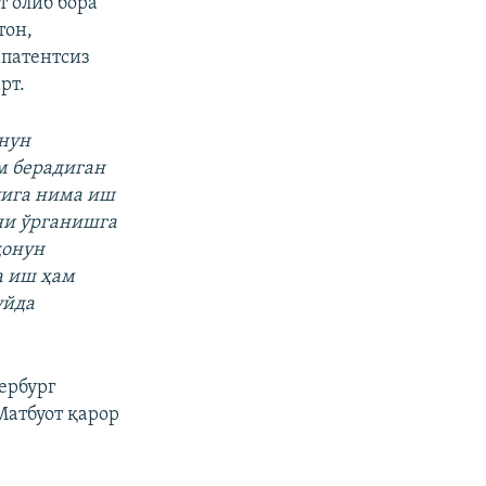
 олиб бора
тон,
 патентсиз
рт.
онун
м берадиган
лига нима иш
ни ўрганишга
қонун
а иш ҳам
уйда
ербург
Матбуот қарор