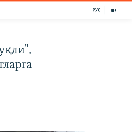
РУС
уқли".
тларга