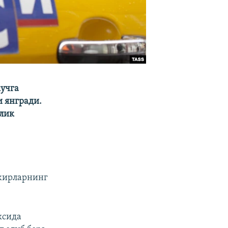
кучга
и янгради.
нлик
ожирларнинг
ксида