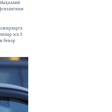
 Маҳаллий
вфсизлигини
ҳожирларга
чилар эса 3
и бекор