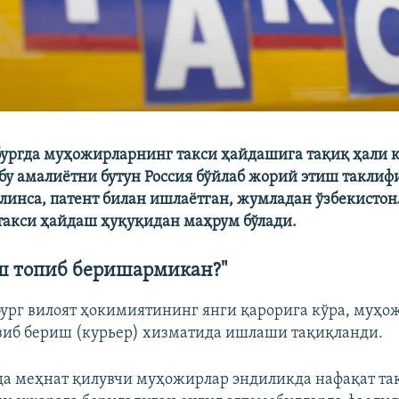
ургда муҳожирларнинг такси ҳайдашига тақиқ ҳали 
бу амалиётни бутун Россия бўйлаб жорий этиш таклиф
илинса, патент билан ишлаётган, жумладан ўзбекисто
акси ҳайдаш ҳуқуқидан маҳрум бўлади.
ш топиб беришармикан?"
ург вилоят ҳокимиятининг янги қарорига кўра, муҳ
азиб бериш (курьер) хизматида ишлаши тақиқланди.
да меҳнат қилувчи муҳожирлар эндиликда нафақат та