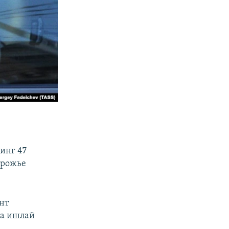
инг 47
орожье
нт
да ишлай