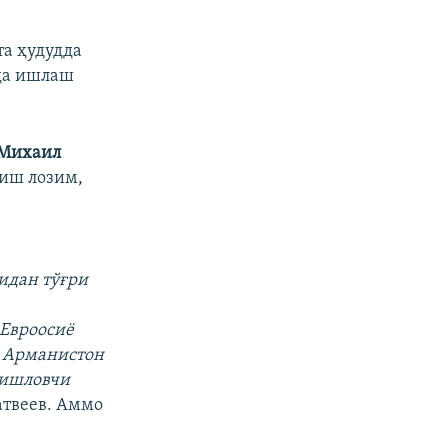
та ҳудудда
ида ишлаш
Михаил
тиш лозим,
идан тўғри
 Евроосиё
а Арманистон
 ишловчи
атвеев. Аммо