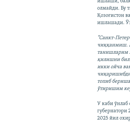
ишлаши, балк
олмайди. Бу 
Қозоғистон в
ишлашади. Ўз
“Санкт-Петер
чиққанмиш. Б
танишларим й
қилишни бил
икки ойча ва
чиқаришибди.
топиб бериша
ўтиришим ке
У каби ўнлаб
губернатори 
2025 йил охи