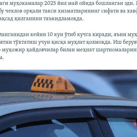
аги муҳокамалар 2025 йил май ойида бошланган эди.
у чеклов орқали такси хизматларининг сифати ва ха
қсад қилганини таъкидламоқда.
анганидан кейин 10 кун ўтиб кучга киради, яъни му
ятни тўхтатиш учун қисқа муҳлат қолмоқда. Иш берув
р муҳожир ҳайдовчилар билан меҳнат шартномаларин
м.