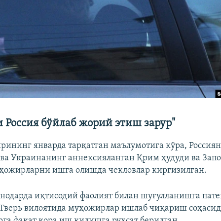
 Россия бўйлаб жорий этиш зарур"
шрининг январда тарқатган маълумотига кўра, Россиян
ва Украинанинг аннексияланган Қрим ҳудуди ва Зап
ҳожирларни ишга олишда чекловлар киргизилган.
нодарда иқтисодий фаолият билан шуғулланишга пате
Тверь вилоятида муҳожирлар ишлаб чиқариш соҳаси
рга фақат қора иш қилишга рухсат берилган.