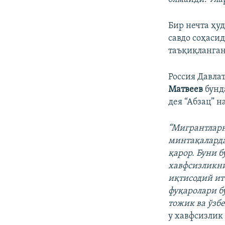
Бир нечта ҳу
савдо соҳаси
таъқиқланган
Россия Давла
Матвеев
бунд
дея “Абзац” 
“Мигрантлар
минтақаларда
қарор. Буни б
хавфсизликни
иқтисодий ит
фуқаролари б
тожик ва ўзб
у хавфсизлик