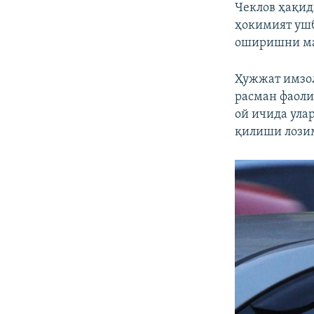
Чеклов ҳақид
ҳокимият ушб
оширишни ма
Ҳужжат имзол
расман фаоли
ой ичида ула
қилиши лози