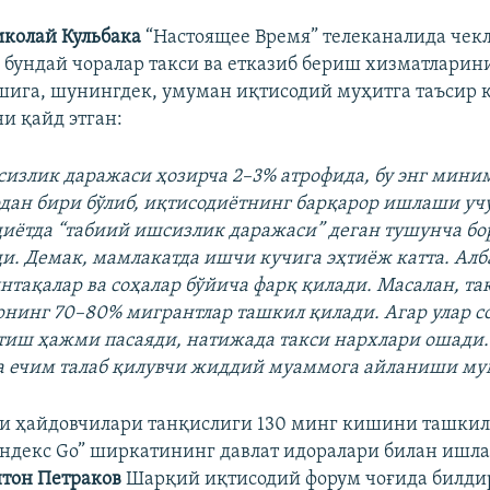
колай Кульбака
“Настоящее Время” телеканалида чек
, бундай чоралар такси ва етказиб бериш хизматларин
ига, шунингдек, умуман иқтисодий муҳитга таъсир
 қайд этган:
сизлик даражаси ҳозирча 2–3% атрофида, бу энг мини
дан бири бўлиб, иқтисодиётнинг барқарор ишлаши уч
диётда “табиий ишсизлик даражаси” деган тушунча бор,
и. Демак, мамлакатда ишчи кучига эҳтиёж катта. Алба
нтақалар ва соҳалар бўйича фарқ қилади. Масалан, та
нинг 70–80% мигрантлар ташкил қилади. Агар улар с
тиш ҳажми пасаяди, натижада такси нархлари ошади. 
а ечим талаб қилувчи жиддий муаммога айланиши му
си ҳайдовчилари танқислиги 130 минг кишини ташки
Яндекс Go” ширкатининг давлат идоралари билан ишл
тон Петраков
Шарқий иқтисодий форум чоғида билдир