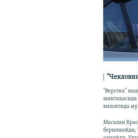
"Чекловни
"Верстка" на
минтақасида 
вилоятида му
Масалан Крас
берилмайди, 
олмайди. Ула