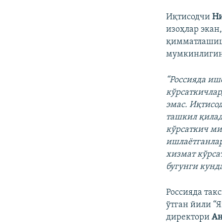
Иқтисодчи
Ни
изоҳлар экан
қимматлашиш
мумкинлигини
“Россияда иш
кўрсаткичлар
эмас. Иқтисо
ташкил қилад
кўрсаткич ми
ишлаётганлар
хизмат кўрса
бугунги кунд
Россияда так
ўтган йили “
директори
Ан