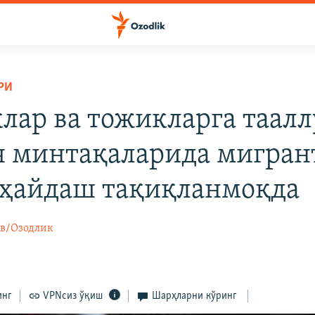
РИ
клар ва тожикларга таалл
я минтақаларида мигран
 ҳайдаш тақиқланмоқда
в/Озодлик
инг
VPNсиз ўқиш
Шарҳларни кўринг