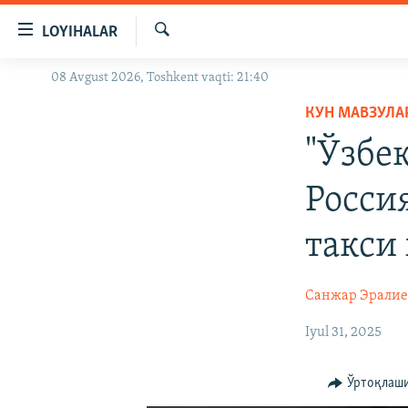
Линклар
LOYIHALAR
Бош
мавзуларга
Излаш
08 Avgust 2026, Toshkent vaqti: 21:40
OZODLIK SURISHTIRUVLARI
ўтинг
Асосий
КУН МАВЗУЛА
OZODVIDEO
навигацияга
"Ўзбе
OZODARXIV
ўтинг
Қидиришга
Росси
ўтинг
такси
Санжар Эралие
Iyul 31, 2025
Ўртоқлаш