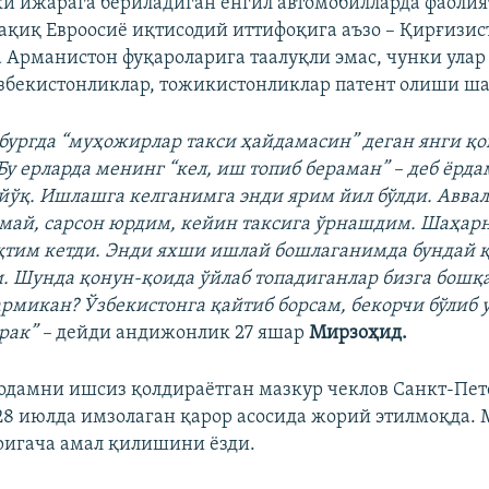
и ижарага бериладиган енгил автомобилларда фаолият
тақиқ Евроосиё иқтисодий иттифоқига аъзо – Қирғизис
а Арманистон фуқароларига таалуқли эмас, чунки улар
бекистонликлар, тожикистонликлар патент олиши ша
бургда “муҳожирлар такси ҳайдамасин” деган янги қ
у ерларда менинг “кел, иш топиб бераман” – деб ёрда
ўқ. Ишлашга келганимга энди ярим йил бўлди. Авва
май, сарсон юрдим, кейин таксига ўрнашдим. Шаҳар
қтим кетди. Энди яхши ишлай бошлаганимда бундай 
 Шунда қонун-қоида ўйлаб топадиганлар бизга бошқ
рмикан? Ўзбекистонга қайтиб борсам, бекорчи бўлиб 
рак” –
дейди андижонлик 27 яшар
Мирзоҳид.
 одамни ишсиз қолдираётган мазкур чеклов Санкт-Пет
28 июлда имзолаган қарор асосида жорий этилмоқда. 
ригача амал қилишини ёзди.