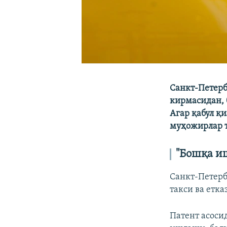
Санкт-Петерб
кирмасидан, 
Агар қабул қ
муҳожирлар т
"Бошқа и
Санкт-Петерб
такси ва етк
Патент асоси