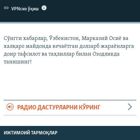
VPNсиз ўқиш
Сўнгги хабарлар, Ўзбекистон, Марказий Осиë ва
халқаро майдонда кечаëтган долзарб жараëнларга
доир тафсилот ва таҳлиллар билан Озодликда
танишинг!
РАДИО ДАСТУРЛАРНИ КЎРИНГ
ИЖТИМОИЙ ТАРМОҚЛАР