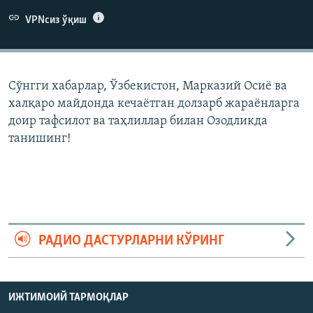
VPNсиз ўқиш
Сўнгги хабарлар, Ўзбекистон, Марказий Осиë ва
халқаро майдонда кечаëтган долзарб жараëнларга
доир тафсилот ва таҳлиллар билан Озодликда
танишинг!
РАДИО ДАСТУРЛАРНИ КЎРИНГ
ИЖТИМОИЙ ТАРМОҚЛАР