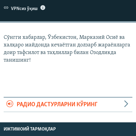
VPNсиз ўқиш
Сўнгги хабарлар, Ўзбекистон, Марказий Осиë ва
халқаро майдонда кечаëтган долзарб жараëнларга
доир тафсилот ва таҳлиллар билан Озодликда
танишинг!
РАДИО ДАСТУРЛАРНИ КЎРИНГ
ИЖТИМОИЙ ТАРМОҚЛАР