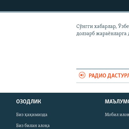
Сўнгги хабарлар, Ўзб
долзарб жараëнларга 
РАДИО ДАСТУР
На русском
ОЗОДЛИК
МАЪЛУМ
ИЖТИМОИЙ ТАРМОҚЛАР
Биз ҳақимизда
Мобил ило
Биз билан алоқа