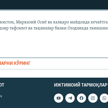
екистон, Марказий Осиë ва халқаро майдонда кечаëтг
доир тафсилот ва таҳлиллар билан Озодликда танишин
ЛАРНИ КЎРИНГ
ОТ
ИЖТИМОИЙ ТАРМОҚЛАР
ва