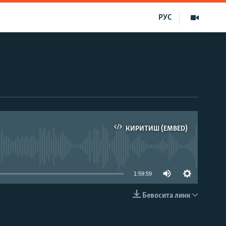
РУС
КИРИТИШ (EMBED)
д эмас
1:59:59
Бевосита линк
КИРИТИШ (EMBED)