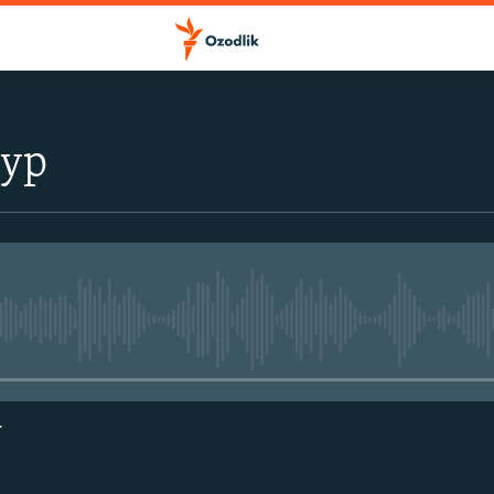
тур
Айни дамда медиа-манба мавжу
г