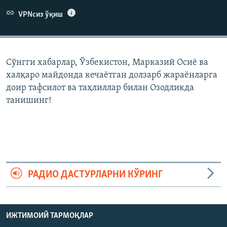
VPNсиз ўқиш
Сўнгги хабарлар, Ўзбекистон, Марказий Осиë ва
халқаро майдонда кечаëтган долзарб жараëнларга
доир тафсилот ва таҳлиллар билан Озодликда
танишинг!
РАДИО ДАСТУРЛАРНИ КЎРИНГ
ИЖТИМОИЙ ТАРМОҚЛАР