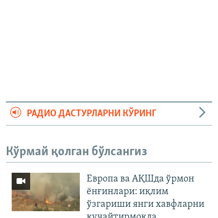
РАДИО ДАСТУРЛАРНИ КЎРИНГ
Кўрмай қолган бўлсангиз
Европа ва АҚШда ўрмон
ёнғинлари: иқлим
ўзгариши янги хавфларни
кучайтирмоқда