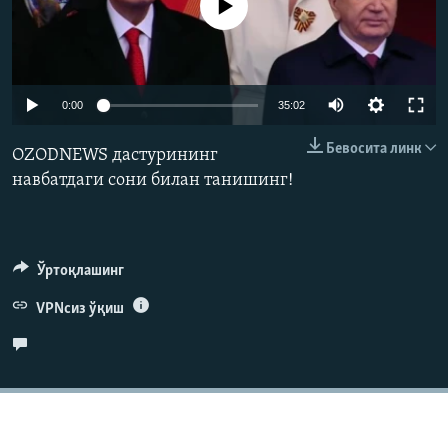
Айни дамда медиа-манба мавжуд эмас
Auto
0:00
35:02
240p
Бевосита линк
OZODNEWS дастурининг
360p
навбатдаги сони билан танишинг!
480p
Auto
240p
360p
480p
720p
720p
1080p
Ўртоқлашинг
1080p
VPNсиз ўқиш