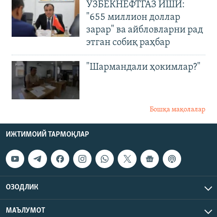
ЎЗБЕКНЕФТГАЗ ИШИ:
"655 миллион доллар
зарар" ва айбловларни рад
этган собиқ раҳбар
"Шармандали ҳокимлар?"
Бошқа мақолалар
ИЖТИМОИЙ ТАРМОҚЛАР
ОЗОДЛИК
МАЪЛУМОТ