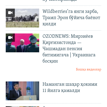
Wildberries’га янги зарба,
Трамп Эрон бўйича баёнот
қилди
OZODNEWS: Мирзиёев
Қирғизистонда —
Чашмадан пенсия
битимигача | Украинага
босқин
Бошқа видеолар
Наманган шаҳар ҳокими
11 йилга қамалди