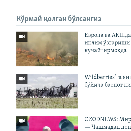
Кўрмай қолган бўлсангиз
Европа ва АҚШда
иқлим ўзгариши 
кучайтирмоқда
Wildberries’га ян
бўйича баёнот қ
OZODNEWS: Мирз
— Чашмадан пенс