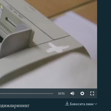
д эмас
Auto
16:51
240p
Бевосита линк
 ходимларининг
КИРИТИШ (EMBED)
360p