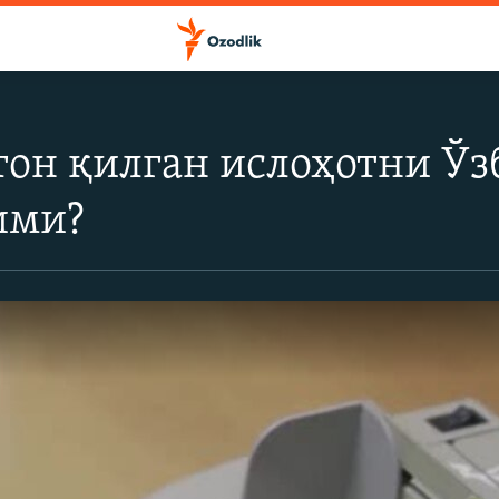
он қилган ислоҳотни Ўз
ими?