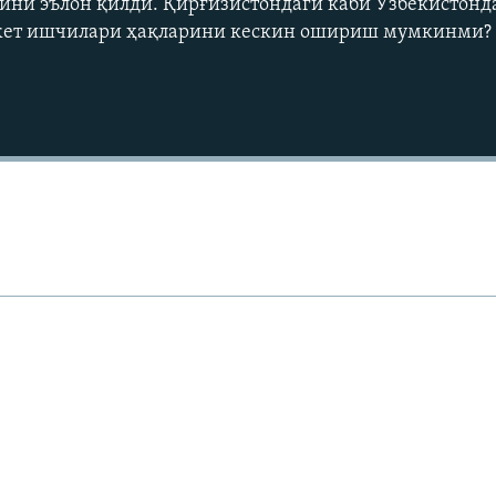
ни эълон қилди. Қирғизистондаги каби Ўзбекистонда
джет ишчилари ҳақларини кескин ошириш мумкинми?
Auto
240p
360p
720p
1080p