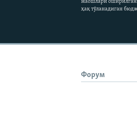
маошлари оширилгани
ҳақ тўланадиган бю
Форум