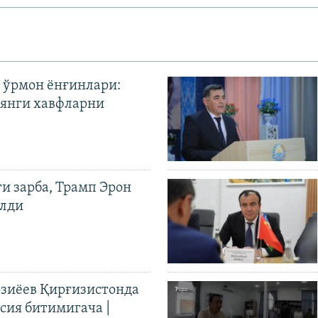
 ўрмон ёнғинлари:
янги хавфларни
ги зарба, Трамп Эрон
илди
иёев Қирғизистонда
ия битимигача |