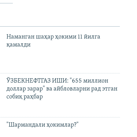
Наманган шаҳар ҳокими 11 йилга
қамалди
ЎЗБЕКНЕФТГАЗ ИШИ: "655 миллион
доллар зарар" ва айбловларни рад этган
собиқ раҳбар
"Шармандали ҳокимлар?"