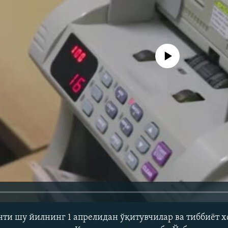
Айни дамда медиа-манба мавжу
нти шу йилнинг 1 апрелидан ўқитувчилар ва тиббиёт