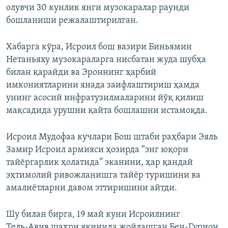
олувчи 30 кунлик янги музокаралар раунди
бошланиши режалаштирилган.
Хабарга кўра, Исроил бош вазири Биньямин
Нетаньяху музокараларга нисбатан жуда шубҳа
билан қарайди ва Эроннинг ҳарбий
имкониятларини янада заифлаштириш ҳамда
унинг асосий инфратузилмаларини йўқ қилиш
мақсадида урушни қайта бошлашни истамоқда.
Исроил Мудофаа кучлари Бош штаби раҳбари Эяль
Замир Исроил армияси ҳозирда “энг юқори
тайёргарлик ҳолатида” эканини, ҳар қандай
эҳтимолий ривожланишга тайёр туришини ва
амалиётларни давом эттиришини айтди.
Шу билан бирга, 19 май куни Исроилнинг
Тель‑Авив шаҳри яқинида жойлашган Бен‑Гурион