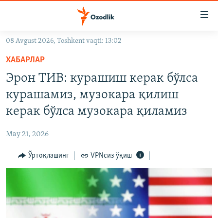
Линклар
Бош
мавзуларга
08 Avgust 2026, Toshkent vaqti: 13:02
ўтинг
OZODLIK SURISHTIRUVLARI
Асосий
ХАБАРЛАР
OZODVIDEO
навигацияга
Эрон ТИВ: курашиш керак бўлса
ўтинг
OZODARXIV
курашамиз, музокара қилиш
Қидиришга
ўтинг
керак бўлса музокара қиламиз
На русском
May 21, 2026
ИЖТИМОИЙ ТАРМОҚЛАР
Ўртоқлашинг
VPNсиз ўқиш
Озодлик бошқа тилларда