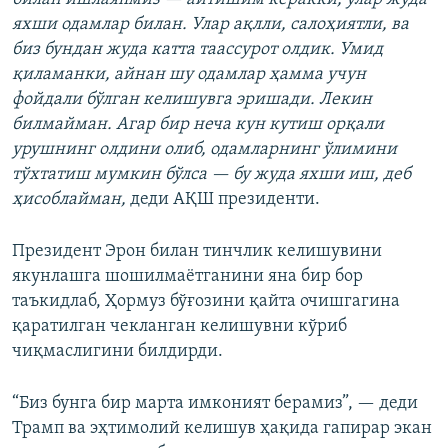
яхши одамлар билан. Улар ақлли, салоҳиятли, ва
биз бундан жуда катта таассурот олдик. Умид
қиламанки, айнан шу одамлар ҳамма учун
фойдали бўлган келишувга эришади. Лекин
билмайман. Агар бир неча кун кутиш орқали
урушнинг олдини олиб, одамларнинг ўлимини
тўхтатиш мумкин бўлса — бу жуда яхши иш, деб
ҳисоблайман,
деди АҚШ президенти.
Президент Эрон билан тинчлик келишувини
якунлашга шошилмаётганини яна бир бор
таъкидлаб, Ҳормуз бўғозини қайта очишгагина
қаратилган чекланган келишувни кўриб
чиқмаслигини билдирди.
“Биз бунга бир марта имконият берамиз”, — деди
Трамп ва эҳтимолий келишув ҳақида гапирар экан