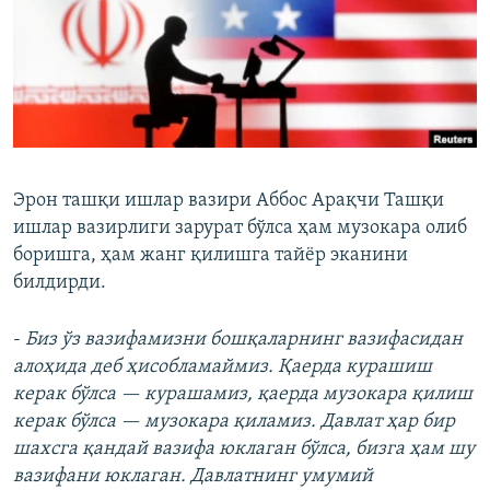
Эрон ташқи ишлар вазири Аббос Арақчи Ташқи
ишлар вазирлиги зарурат бўлса ҳам музокара олиб
боришга, ҳам жанг қилишга тайёр эканини
билдирди.
-
Биз ўз вазифамизни бошқаларнинг вазифасидан
алоҳида деб ҳисобламаймиз. Қаерда курашиш
керак бўлса — курашамиз, қаерда музокара қилиш
керак бўлса — музокара қиламиз. Давлат ҳар бир
шахсга қандай вазифа юклаган бўлса, бизга ҳам шу
вазифани юклаган. Давлатнинг умумий