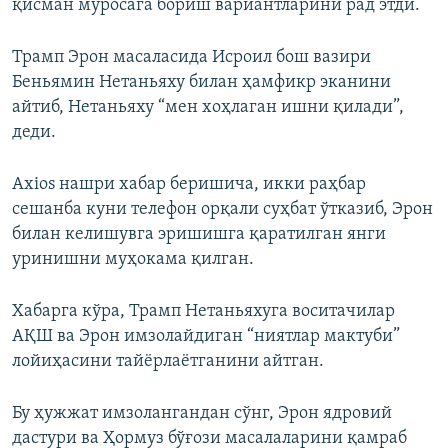
қисман муросага бориш вариантларини рад этди.
Трамп Эрон масаласида Исроил бош вазири
Беньямин Нетаньяху билан ҳамфикр эканини
айтиб, Нетаньяху “мен хоҳлаган ишни қилади”,
деди.
Axios нашри хабар беришича, икки раҳбар
сешанба куни телефон орқали суҳбат ўтказиб, Эрон
билан келишувга эришишга қаратилган янги
уринишни муҳокама қилган.
Хабарга кўра, Трамп Нетаньяхуга воситачилар
АҚШ ва Эрон имзолайдиган “ниятлар мактуби”
лойиҳасини тайёрлаётганини айтган.
Бу ҳужжат имзолангандан сўнг, Эрон ядровий
дастури ва Ҳормуз бўғози масалаларини қамраб