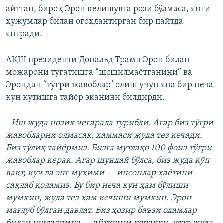
айтган, бироқ Эрон келишувга рози бўлмаса, янги
ҳужумлар билан огоҳлантирган бир пайтда
янгради.
АҚШ президенти Дональд Трамп Эрон билан
можарони тугатишга “шошилмаётганини” ва
Эрондан “тўғри жавоблар” олиш учун яна бир неча
кун кутишга тайёр эканини билдирди.
-
Иш жуда нозик чегарада турибди. Агар биз тўғри
жавобларни олмасак, ҳаммаси жуда тез кечади.
Биз тўлиқ тайёрмиз. Бизга мутлақо 100 фоиз тўғри
жавоблар керак. Агар шундай бўлса, биз жуда кўп
вақт, куч ва энг муҳими — инсонлар ҳаётини
сақлаб қоламиз. Бу бир неча кун ҳам бўлиши
мумкин, жуда тез ҳам кечиши мумкин. Эрон
мағлуб бўлган давлат. Биз ҳозир баъзи одамлар
билан ишлаяпмиз — айтишим керакки, улар жуда