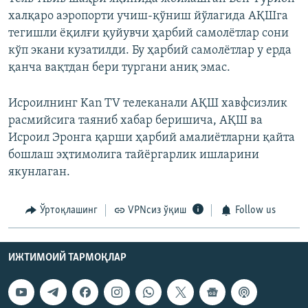
халқаро аэропорти учиш‑қўниш йўлагида АҚШга
тегишли ёқилғи қуйувчи ҳарбий самолётлар сони
кўп экани кузатилди. Бу ҳарбий самолётлар у ерда
қанча вақтдан бери тургани аниқ эмас.
Исроилнинг Kan TV телеканали АҚШ хавфсизлик
расмийсига таяниб хабар беришича, АҚШ ва
Исроил Эронга қарши ҳарбий амалиётларни қайта
бошлаш эҳтимолига тайёргарлик ишларини
якунлаган.
Ўртоқлашинг
VPNсиз ўқиш
Follow us
ИЖТИМОИЙ ТАРМОҚЛАР