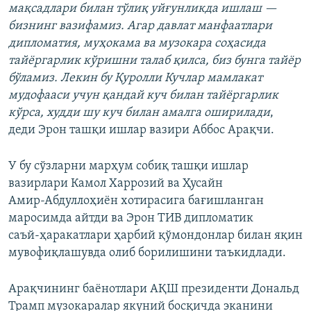
мақсадлари билан тўлиқ уйғунликда ишлаш —
бизнинг вазифамиз. Агар давлат манфаатлари
дипломатия, муҳокама ва музокара соҳасида
тайёргарлик кўришни талаб қилса, биз бунга тайёр
бўламиз. Лекин бу Қуролли Кучлар мамлакат
мудофааси учун қандай куч билан тайёргарлик
кўрса, худди шу куч билан амалга оширилади
,
деди Эрон ташқи ишлар вазири Аббос Арақчи.
У бу сўзларни марҳум собиқ ташқи ишлар
вазирлари Камол Харрозий ва Ҳусайн
Амир‑Абдуллоҳиён хотирасига бағишланган
маросимда айтди ва Эрон ТИВ дипломатик
саъй‑ҳаракатлари ҳарбий қўмондонлар билан яқин
мувофиқлашувда олиб борилишини таъкидлади.
Арақчининг баёнотлари АҚШ президенти Дональд
Трамп музокаралар якуний босқичда эканини