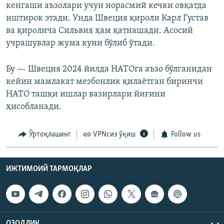
кенгаши аъзолари учун норасмий кечки овқатда
иштирок этади. Унда Швеция қироли Карл Густав
ва қиролича Сильвия ҳам қатнашади. Асосий
учрашувлар жума куни бўлиб ўтади.
Бу — Швеция 2024 йилда НАТОга аъзо бўлганидан
кейин мамлакат мезбонлик қилаётган биринчи
НАТО ташқи ишлар вазирлари йиғини
ҳисобланади.
Ўртоқлашинг
VPNсиз ўқиш
Follow us
ИЖТИМОИЙ ТАРМОҚЛАР
ОЗОДЛИК