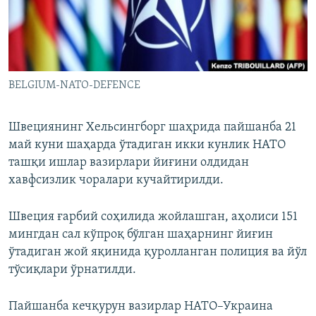
BELGIUM-NATO-DEFENCE
Швециянинг Хельсингборг шаҳрида пайшанба 21
май куни шаҳарда ўтадиган икки кунлик НАТО
ташқи ишлар вазирлари йиғини олдидан
хавфсизлик чоралари кучайтирилди.
Швеция ғарбий соҳилида жойлашган, аҳолиси 151
мингдан сал кўпроқ бўлган шаҳарнинг йиғин
ўтадиган жой яқинида қуролланган полиция ва йўл
тўсиқлари ўрнатилди.
Пайшанба кечқурун вазирлар НАТО–Украина