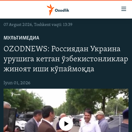
Линклар
Бош
мавзуларга
07 Avgust 2026, Toshkent vaqti: 13:39
ўтинг
OZODLIK SURISHTIRUVLARI
Асосий
МУЛЬТИМЕДИА
OZODVIDEO
навигацияга
OZODNEWS: Россиядан Украина
ўтинг
OZODARXIV
Қидиришга
урушига кетган ўзбекистонликлар
ўтинг
жиноят иши кўпаймоқда
На русском
Iyun 01, 2026
ИЖТИМОИЙ ТАРМОҚЛАР
Айни дамда медиа-манба мавжуд эмас
Озодлик бошқа тилларда