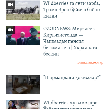
Wildberries’га янги зарба,
Трамп Эрон бўйича баёнот
қилди
OZODNEWS: Мирзиёев
Қирғизистонда —
Чашмадан пенсия
битимигача | Украинага
босқин
Бошқа видеолар
"Шармандали ҳокимлар?"
Wildberries муаммолари