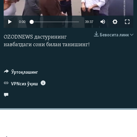
Auto
0:00
39:37
240p
Бевосита линк
OZODNEWS дастурининг
360p
навбатдаги сони билан танишинг!
480p
Auto
240p
360p
480p
720p
720p
1080p
Ўртоқлашинг
1080p
VPNсиз ўқиш