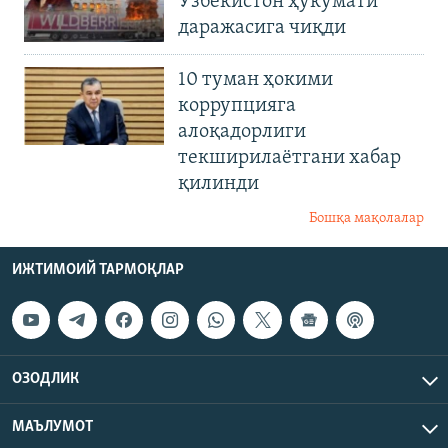
Ўзбекистон ҳукумати
даражасига чиқди
10 туман ҳокими
коррупцияга
алоқадорлиги
текширилаётгани хабар
қилинди
Бошқа мақолалар
ИЖТИМОИЙ ТАРМОҚЛАР
ОЗОДЛИК
МАЪЛУМОТ