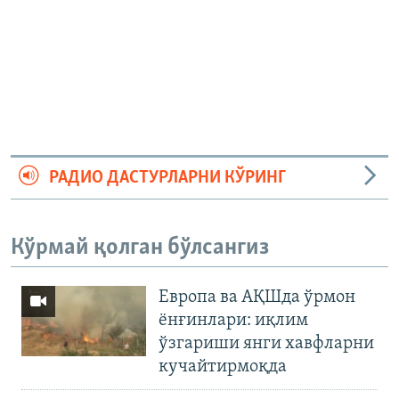
РАДИО ДАСТУРЛАРНИ КЎРИНГ
Кўрмай қолган бўлсангиз
Европа ва АҚШда ўрмон
ёнғинлари: иқлим
ўзгариши янги хавфларни
кучайтирмоқда