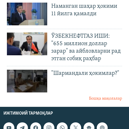
Наманган шаҳар ҳокими
11 йилга қамалди
ЎЗБЕКНЕФТГАЗ ИШИ:
"655 миллион доллар
зарар" ва айбловларни рад
этган собиқ раҳбар
"Шармандали ҳокимлар?"
Бошқа мақолалар
ИЖТИМОИЙ ТАРМОҚЛАР