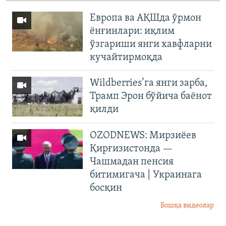
Европа ва АҚШда ўрмон
ёнғинлари: иқлим
ўзгариши янги хавфларни
кучайтирмоқда
Wildberries’га янги зарба,
Трамп Эрон бўйича баёнот
қилди
OZODNEWS: Мирзиёев
Қирғизистонда —
Чашмадан пенсия
битимигача | Украинага
босқин
Бошқа видеолар