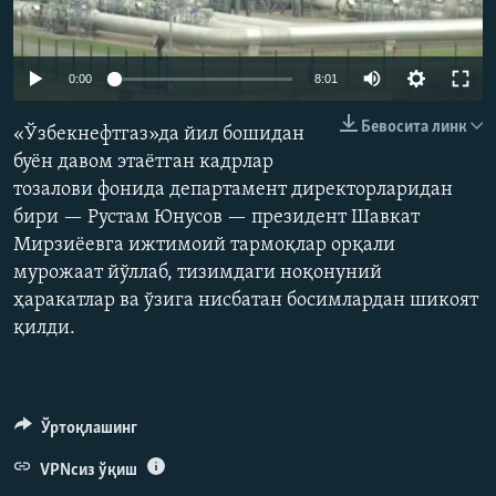
Auto
0:00
8:01
240p
Бевосита линк
«Ўзбекнефтгаз»да йил бошидан
360p
буён давом этаётган кадрлар
тозалови фонида департамент директорларидан
480p
Auto
240p
360p
480p
бири — Рустам Юнусов — президент Шавкат
720p
Мирзиёевга ижтимоий тармоқлар орқали
720p
1080p
1080p
мурожаат йўллаб, тизимдаги ноқонуний
ҳаракатлар ва ўзига нисбатан босимлардан шикоят
қилди.
Ўртоқлашинг
VPNсиз ўқиш