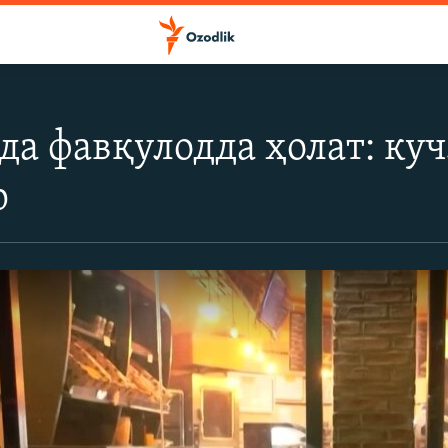
да фавқулодда ҳолат: куч
р