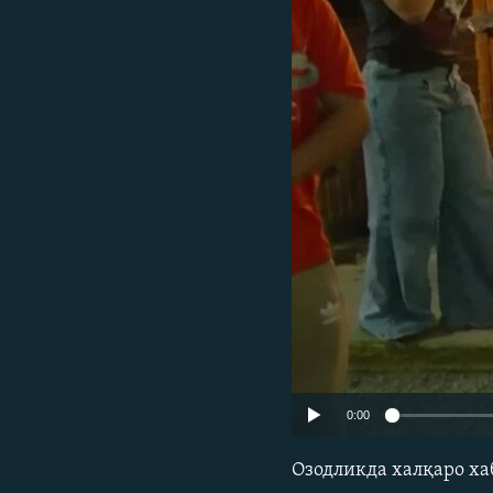
0:00
Озодликда халқаро ха