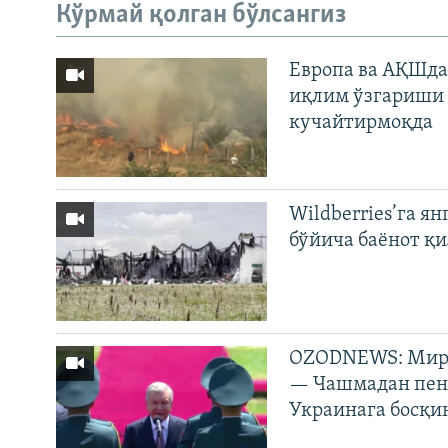
Кўрмай қолган бўлсангиз
Европа ва АҚШда
иқлим ўзгариши 
кучайтирмоқда
Wildberries’га ян
бўйича баёнот қ
OZODNEWS: Мирз
— Чашмадан пенс
Украинага босқи