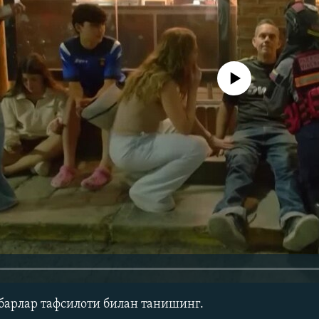
Айни дамда медиа-манба мавжу
барлар тафсилоти билан танишинг.