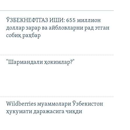
ЎЗБЕКНЕФТГАЗ ИШИ: 655 миллион
доллар зарар ва айбловларни рад этган
собиқ раҳбар
"Шармандали ҳокимлар?"
Wildberries муаммолари Ўзбекистон
ҳукумати даражасига чиқди