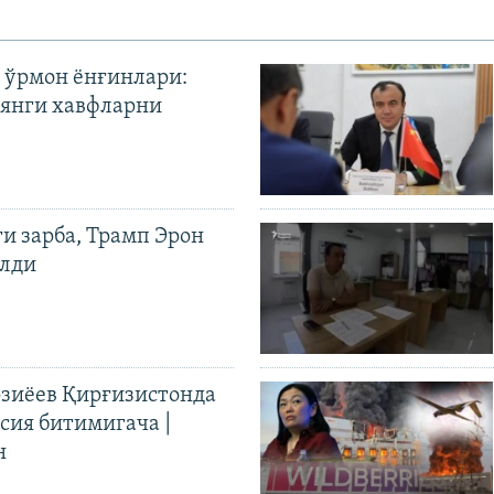
 ўрмон ёнғинлари:
янги хавфларни
ги зарба, Трамп Эрон
илди
иёев Қирғизистонда
ия битимигача |
н