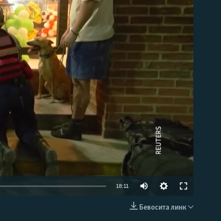
д эмас
Auto
18:11
240p
Бевосита линк
КИРИТИШ (EMBED)
360p