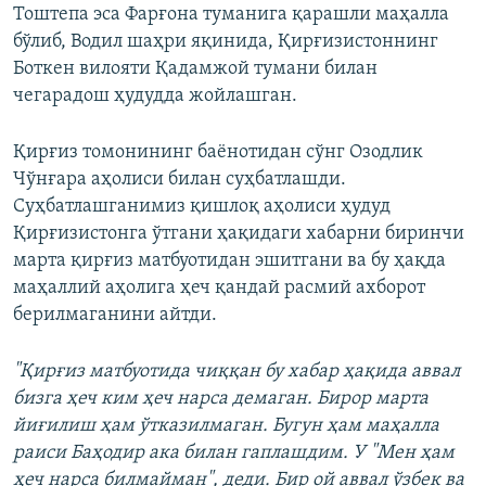
Тоштепа эса Фарғона туманига қарашли маҳалла
бўлиб, Водил шаҳри яқинида, Қирғизистоннинг
Боткен вилояти Қадамжой тумани билан
чегарадош ҳудудда жойлашган.
Қирғиз томонининг баёнотидан сўнг Озодлик
Чўнғара аҳолиси билан суҳбатлашди.
Суҳбатлашганимиз қишлоқ аҳолиси ҳудуд
Қирғизистонга ўтгани ҳақидаги хабарни биринчи
марта қирғиз матбуотидан эшитгани ва бу ҳақда
маҳаллий аҳолига ҳеч қандай расмий ахборот
берилмаганини айтди.
"Қирғиз матбуотида чиққан бу хабар ҳақида аввал
бизга ҳеч ким ҳеч нарса демаган. Бирор марта
йиғилиш ҳам ўтказилмаган. Бугун ҳам маҳалла
раиси Баҳодир ака билан гаплашдим. У "Мен ҳам
ҳеч нарса билмайман", деди. Бир ой аввал ўзбек ва