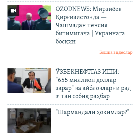
OZODNEWS: Мирзиёев
Қирғизистонда —
Чашмадан пенсия
битимигача | Украинага
босқин
Бошқа видеолар
ЎЗБЕКНЕФТГАЗ ИШИ:
"655 миллион доллар
зарар" ва айбловларни рад
этган собиқ раҳбар
"Шармандали ҳокимлар?"