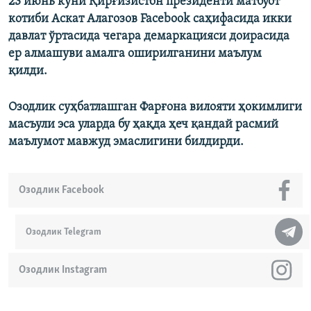
23 июнь куни Қирғизистон президенти матбуот
котиби Аскат Алагозов Facebook саҳифасида икки
давлат ўртасида чегара демаркацияси доирасида
ер алмашуви амалга оширилганини маълум
қилди.
Озодлик суҳбатлашган Фарғона вилояти ҳокимлиги
масъули эса уларда бу ҳақда ҳеч қандай расмий
маълумот мавжуд эмаслигини билдирди.
Озодлик Facebook
Озодлик Telegram
Озодлик Instagram