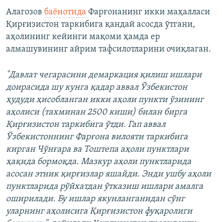
Алагозов
баёнотида
Фарғонанинг икки маҳалласи
Қирғизистон таркибига қандай асосда ўтгани,
аҳолининг кейинги мақоми ҳамда ер
алмашувининг айрим тафсилотларини очиқлаган.
"Давлат чегарасини демаркация қилиш ишлари
доирасида шу кунга қадар аввал Ўзбекистон
ҳудуди ҳисобланган икки аҳоли пункти ўзининг
аҳолиси (тахминан 2500 киши) билан бирга
Қирғизистон таркибига ўтди. Гап аввал
Ўзбекистоннинг Фарғона вилояти таркибига
кирган Чўнғара ва Тоштепа аҳоли пунктлари
ҳақида бормоқда. Мазкур аҳоли пунктларида
асосан этник қирғизлар яшайди. Энди ушбу аҳоли
пунктларида рўйхатдан ўтказиш ишлари амалга
оширилади. Бу ишлар якунланганидан сўнг
уларнинг аҳолисига Қирғизистон фуқаролиги