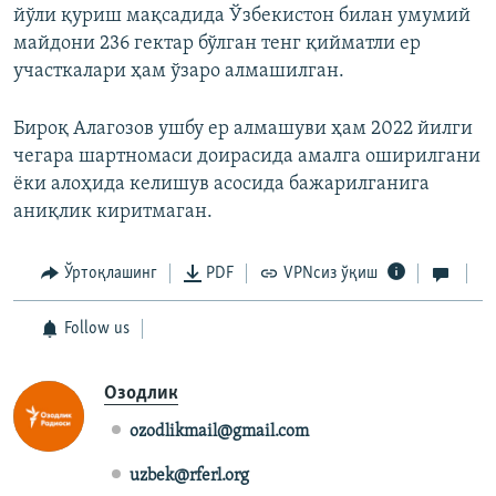
йўли қуриш мақсадида Ўзбекистон билан умумий
майдони 236 гектар бўлган тенг қийматли ер
участкалари ҳам ўзаро алмашилган.
Бироқ Алагозов ушбу ер алмашуви ҳам 2022 йилги
чегара шартномаси доирасида амалга оширилгани
ёки алоҳида келишув асосида бажарилганига
аниқлик киритмаган.
Ўртоқлашинг
PDF
VPNсиз ўқиш
Follow us
Озодлик
ozodlikmail@gmail.com
uzbek@rferl.org