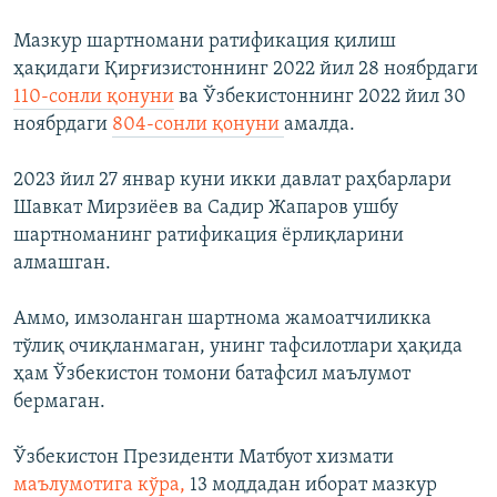
Мазкур шартномани ратификация қилиш
ҳақидаги Қирғизистоннинг 2022 йил 28 ноябрдаги
110-сонли қонуни
ва Ўзбекистоннинг 2022 йил 30
ноябрдаги
804-сонли қонуни
амалда.
2023 йил 27 январ куни икки давлат раҳбарлари
Шавкат Мирзиёев ва Садир Жапаров ушбу
шартноманинг ратификация ёрлиқларини
алмашган.
Аммо, имзоланган шартнома жамоатчиликка
тўлиқ очиқланмаган, унинг тафсилотлари ҳақида
ҳам Ўзбекистон томони батафсил маълумот
бермаган.
Ўзбекистон Президенти Матбуот хизмати
маълумотига кўра,
13 моддадан иборат мазкур