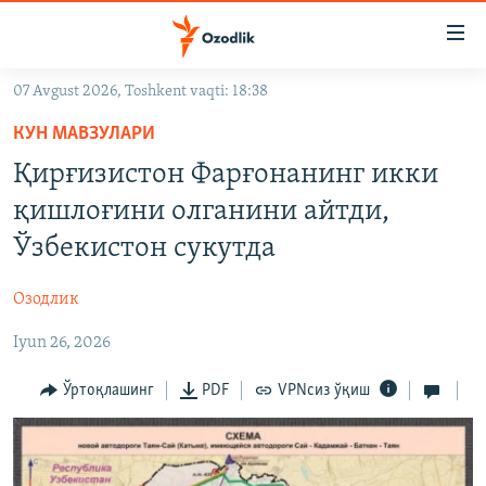
Линклар
Бош
мавзуларга
07 Avgust 2026, Toshkent vaqti: 18:38
ўтинг
OZODLIK SURISHTIRUVLARI
Асосий
КУН МАВЗУЛАРИ
OZODVIDEO
навигацияга
Қирғизистон Фарғонанинг икки
ўтинг
OZODARXIV
қишлоғини олганини айтди,
Қидиришга
ўтинг
Ўзбекистон сукутда
На русском
Озодлик
ИЖТИМОИЙ ТАРМОҚЛАР
Iyun 26, 2026
Ўртоқлашинг
PDF
VPNсиз ўқиш
Озодлик бошқа тилларда