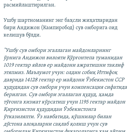
расмийлаштирилган.
Ушбу шартноманинг энг баҳсли жиҳатларидан
бири Андижон (Кампиробод) сув омборига оид
келишув бўлди.
"Ушбу сув омбори эгаллаган майдонларнинг
ўрнига Андижон вилояти Қўрғонтепа туманидан
1019 гектар яйлов ер майдони ажратишни таклиф
этяпмиз. Маълумот учун: олдин собиқ Иттифоқ
даврида 14128 гектар ер майдони Ўзбекистон ССР
ҳудудидан сув омбори учун компенсация сифатида
берилган. Сув омбори эгаллаган ҳудуд, ҳамда
тўғонга хизмат кўрсатиш учун 1195 гектар майдон
Қирғизистон ҳудудидан Ўзбекистонга
ўтказиляпти. Ўз навбатида, қўшнилар билан
дўстона алоқаларни сақлаб қолиш учун сув
омборидан Қирғизистон фуқароларига ҳам айрим