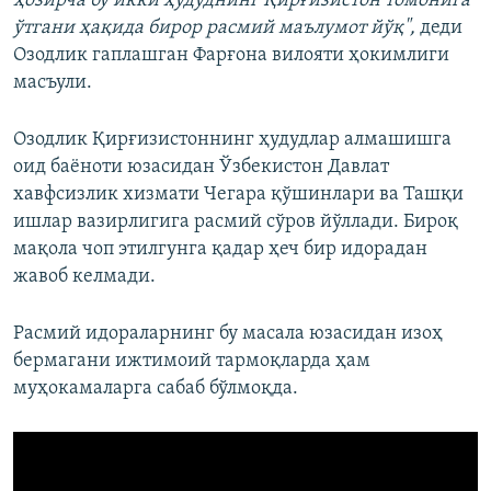
ҳозирча бу икки ҳудуднинг Қирғизистон томонига
ўтгани ҳақида бирор расмий маълумот йўқ",
деди
Озодлик гаплашган Фарғона вилояти ҳокимлиги
масъули.
Озодлик Қирғизистоннинг ҳудудлар алмашишга
оид баёноти юзасидан Ўзбекистон Давлат
хавфсизлик хизмати Чегара қўшинлари ва Ташқи
ишлар вазирлигига расмий сўров йўллади. Бироқ
мақола чоп этилгунга қадар ҳеч бир идорадан
жавоб келмади.
Расмий идораларнинг бу масала юзасидан изоҳ
бермагани ижтимоий тармоқларда ҳам
муҳокамаларга сабаб бўлмоқда.