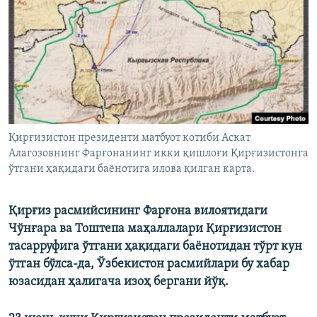
Қирғизистон президенти матбуот котиби Аскат
Алагозовнинг Фарғонанинг икки қишлоғи Қирғизистонга
ўтгани ҳақидаги баёнотига илова қилган карта.
Қирғиз расмийсининг Фарғона вилоятидаги
Чўнғара ва Тоштепа маҳаллалари Қирғизистон
тасарруфига ўтгани ҳақидаги баёнотидан тўрт кун
ўтган бўлса-да, Ўзбекистон расмийлари бу хабар
юзасидан ҳалигача изоҳ бергани йўқ.