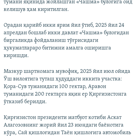
тумани яқинида жойлашган «Чашма» булоғига оид
келишув ҳам киритилган.
Орадан қарийб икки ярим йил ўтиб, 2025 йил 24
апрелдан бошлаб икки давлат «Чашма» булоғидан
биргаликда фойдаланиш тўғрисидаги
ҳукуматлараро битимни амалга оширишга
киришди.
Мазкур шартномага мувофиқ, 2025 йил июл ойида
Ўш вилоятига туташ ҳудуддаги иккита участка:
Қора-Сув туманидаги 100 гектар, Аравон
туманидаги 200 гектарга яқин ер Қирғизистонга
ўтказиб берилди.
Қирғизистон президенти матбуот котиби Аскат
Алагозовнинг жорий йил 23 июндаги баёнотига
кўра, Сай қишлоғидан Таён қишлоғига автомобиль