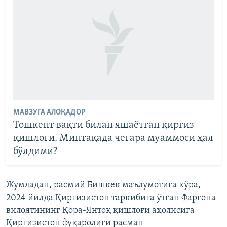
МАВЗУГА АЛОҚАДОР
Тошкент вақти билан яшаётган қирғиз
қишлоғи. Минтақада чегара муаммоси ҳал
бўлдими?
Жумладан, расмий Бишкек маълумотига кўра,
2024 йилда Қирғизистон таркибига ўтган Фарғона
вилоятининг Қора-Янтоқ қишлоғи аҳолисига
Қирғизистон фуқаролиги расман