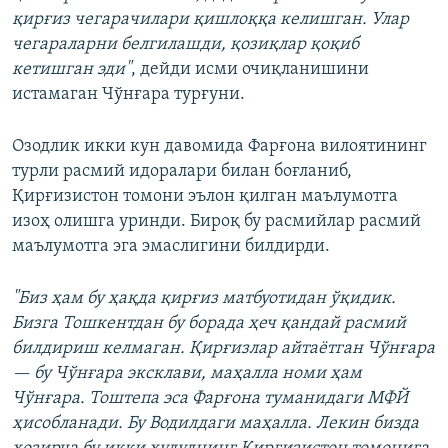
қирғиз чегарачилари қишлоққа келишган. Улар
чегараларни белгилашди, қозиқлар қоқиб
кетишган эди"
, дейди исми очиқланишини
истамаган Чўнғара турғуни.
Озодлик икки кун давомида Фарғона вилоятининг
турли расмий идоралари билан боғланиб,
Қирғизистон томони эълон қилган маълумотга
изоҳ олишга уринди. Бироқ бу расмийлар расмий
маълумотга эга эмаслигини билдирди.
"Биз ҳам бу ҳақда қирғиз матбуотидан ўқидик.
Бизга Тошкентдан бу борада ҳеч қандай расмий
билдириш келмаган. Қирғизлар айтаётган Чўнғара
— бу Чўнғара эксклави, маҳалла номи ҳам
Чўнғара. Тоштепа эса Фарғона туманидаги МФЙ
ҳисобланади. Бу Водилдаги маҳалла. Лекин бизда