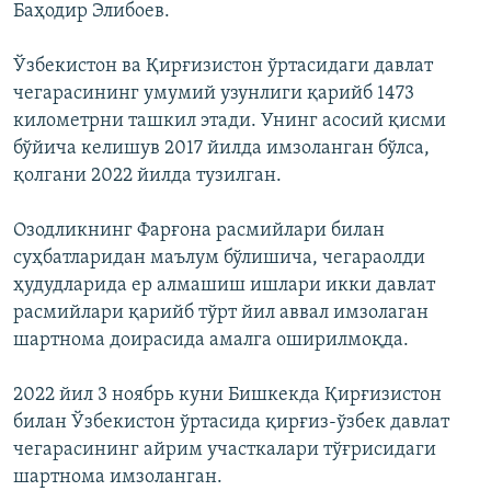
Баҳодир Элибоев.
Ўзбекистон ва Қирғизистон ўртасидаги давлат
чегарасининг умумий узунлиги қарийб 1473
километрни ташкил этади. Унинг асосий қисми
бўйича келишув 2017 йилда имзоланган бўлса,
қолгани 2022 йилда тузилган.
Озодликнинг Фарғона расмийлари билан
суҳбатларидан маълум бўлишича, чегараолди
ҳудудларида ер алмашиш ишлари икки давлат
расмийлари қарийб тўрт йил аввал имзолаган
шартнома доирасида амалга оширилмоқда.
2022 йил 3 ноябрь куни Бишкекда Қирғизистон
билан Ўзбекистон ўртасида қирғиз-ўзбек давлат
чегарасининг айрим участкалари тўғрисидаги
шартнома имзоланган.