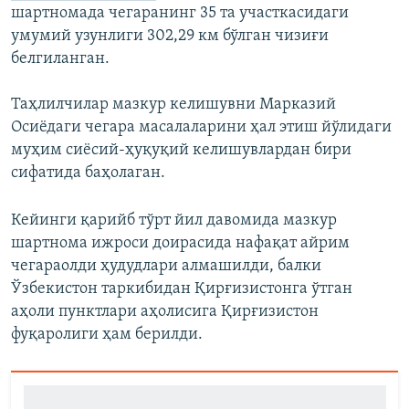
шартномада чегаранинг 35 та участкасидаги
умумий узунлиги 302,29 км бўлган чизиғи
белгиланган.
Таҳлилчилар мазкур келишувни Марказий
Осиёдаги чегара масалаларини ҳал этиш йўлидаги
муҳим сиёсий-ҳуқуқий келишувлардан бири
сифатида баҳолаган.
Кейинги қарийб тўрт йил давомида мазкур
шартнома ижроси доирасида нафақат айрим
чегараолди ҳудудлари алмашилди, балки
Ўзбекистон таркибидан Қирғизистонга ўтган
аҳоли пунктлари аҳолисига Қирғизистон
фуқаролиги ҳам берилди.