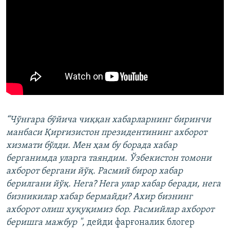
“Чўнғара бўйича чиққан хабарларнинг биринчи
манбаси Қирғизистон президентининг ахборот
хизмати бўлди. Мен ҳам бу борада хабар
берганимда уларга таяндим. Ўзбекистон томони
ахборот бергани йўқ. Расмий бирор хабар
берилгани йўқ. Нега? Нега улар хабар беради, нега
бизникилар хабар бермайди? Ахир бизнинг
ахборот олиш ҳуқуқимиз бор. Расмийлар ахборот
беришга мажбур ",
дейди фарғоналик блогер