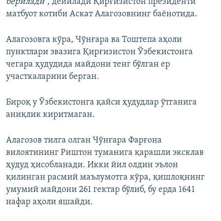
берилади",
дейилади Қирғизистон президенти
матбуот котиби Аскат Алагозовнинг баёнотида.
Алагозовга кўра, Чўнғара ва Тоштепа аҳоли
пунктлари эвазига Қирғизистон Ўзбекистонга
чегара ҳудудида майдони тенг бўлган ер
участкаларини берган.
Бироқ у Ўзбекистонга қайси ҳудудлар ўтганига
аниқлик киритмаган.
Алагозов тилга олган Чўнғара Фарғона
вилоятининг Риштон туманига қарашли эксклав
ҳудуд ҳисобланади. Икки йил олдин эълон
қилинган расмий маълумотга кўра, қишлоқнинг
умумий майдони 261 гектар бўлиб, бу ерда 1641
нафар аҳоли яшайди.