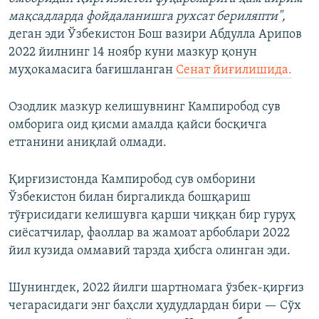
мақсадларда фойдаланишга рухсат бериляпти",
деган эди Ўзбекистон Бош вазири Абдулла Арипов
2022 йилнинг 14 ноябр куни мазкур қонун
муҳокамасига бағишланган
Сенат йиғилишида.
Озодлик мазкур келишувнинг Кампиробод сув
омборига оид қисми амалда қайси босқичга
етганини аниқлай олмади.
Қирғизистонда Кампиробод сув омборини
Ўзбекистон билан биргаликда бошқариш
тўғрисидаги келишувга қарши чиққан бир гуруҳ
сиёсатчилар, фаоллар ва жамоат арбоблари 2022
йил кузида оммавий тарзда ҳибсга олинган эди.
Шунингдек, 2022 йилги шартномага ўзбек-қирғиз
чегарасидаги энг баҳсли ҳудудлардан бири — Сўх