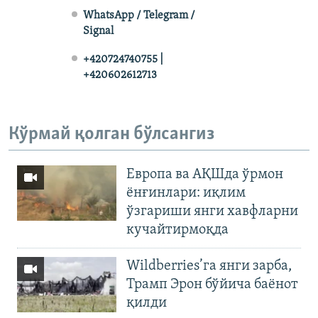
WhatsApp / Telegram /
Signal
+420724740755 |
+420602612713
Кўрмай қолган бўлсангиз
Европа ва АҚШда ўрмон
ёнғинлари: иқлим
ўзгариши янги хавфларни
кучайтирмоқда
Wildberries’га янги зарба,
Трамп Эрон бўйича баёнот
қилди