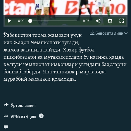
Auto
0:00
9:07
240p
Бевосита линк
Ўзбекистон терма жамоаси учун
360p
илк Жаҳон Чемпионати тугади,
жамоа ватанига қайтди. Ҳозир футбол
480p
Auto
240p
360p
480p
ишқибозлари ва мутахассислари бу натижа ҳамда
720p
келгуси чемпионат имконлари устидаги баҳсларни
720p
1080p
1080p
бошлаб юборди. Яна танқидлар марказида
мураббий масаласи қолмоқда.
Ўртоқлашинг
VPNсиз ўқиш