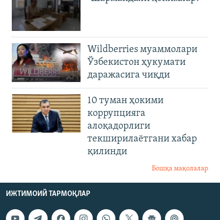
Wildberries муаммолари
Ўзбекистон ҳукумати
даражасига чиқди
10 туман ҳокими
коррупцияга
алоқадорлиги
текширилаётгани хабар
қилинди
Бошқа мақолалар
ИЖТИМОИЙ ТАРМОҚЛАР