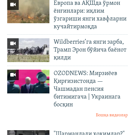
Европа ва АҚШда ўрмон
ёнғинлари: иқлим
ўзгариши янги хавфларни
кучайтирмоқда
Wildberries’га янги зарба,
Трамп Эрон бўйича баёнот
қилди
OZODNEWS: Мирзиёев
Қирғизистонда —
Чашмадан пенсия
битимигача | Украинага
босқин
Бошқа видеолар
"Шармандали ҳокимлар?"