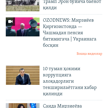
Трамп Эрон бўйича баёнот
қилди
OZODNEWS: Мирзиёев
Қирғизистонда —
Чашмадан пенсия
битимигача | Украинага
босқин
Бошқа видеолар
10 туман ҳокими
коррупцияга
алоқадорлиги
текширилаётгани хабар
қилинди
Саида Мирзиеёва