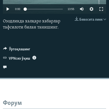
Auto
0:00
13:55
240p
Бевосита линк
Озодликда халқаро хабарлар
360p
тафсилоти билан танишинг.
480p
Auto
240p
360p
480p
720p
720p
1080p
Ўртоқлашинг
1080p
VPNсиз ўқиш
Форум