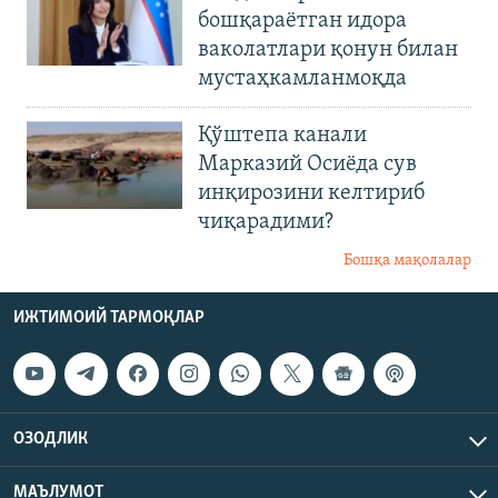
бошқараётган идора
ваколатлари қонун билан
мустаҳкамланмоқда
Қўштепа канали
Марказий Осиёда сув
инқирозини келтириб
чиқарадими?
Бошқа мақолалар
ИЖТИМОИЙ ТАРМОҚЛАР
ОЗОДЛИК
МАЪЛУМОТ