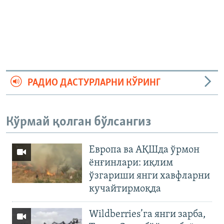
РАДИО ДАСТУРЛАРНИ КЎРИНГ
Кўрмай қолган бўлсангиз
Европа ва АҚШда ўрмон
ёнғинлари: иқлим
ўзгариши янги хавфларни
кучайтирмоқда
Wildberries’га янги зарба,