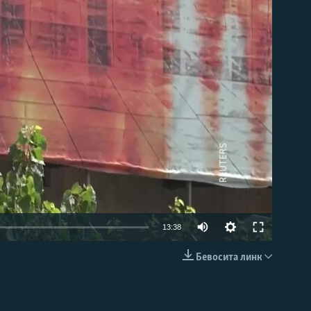
д эмас
Auto
13:38
240p
Бевосита линк
КИРИТИШ (EMBED)
360p
480p