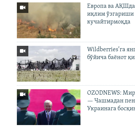
Европа ва АҚШда
иқлим ўзгариши 
кучайтирмоқда
Wildberries’га ян
бўйича баёнот қ
OZODNEWS: Мирз
— Чашмадан пенс
Украинага босқи