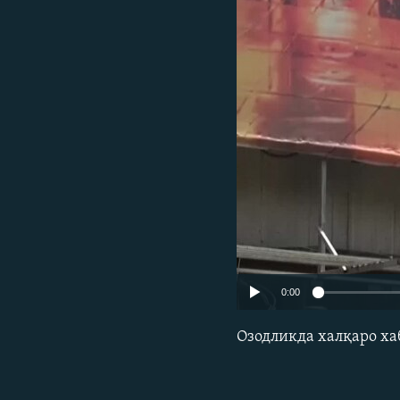
0:00
Озодликда халқаро ха