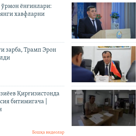
 ўрмон ёнғинлари:
янги хавфларни
ги зарба, Трамп Эрон
илди
иёев Қирғизистонда
ия битимигача |
н
Бошқа видеолар