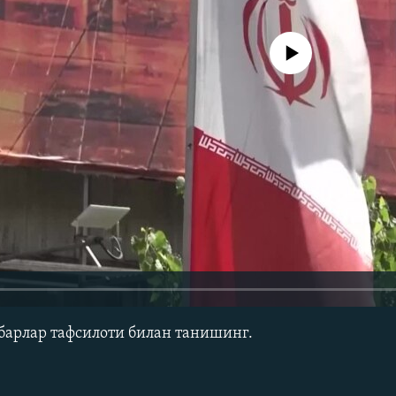
Айни дамда медиа-манба мавжу
барлар тафсилоти билан танишинг.