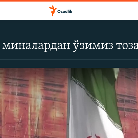
миналардан ўзимиз тоза