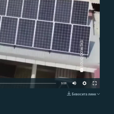
д эмас
Auto
9:08
240p
Бевосита линк
КИРИТИШ (EMBED)
360p
480p