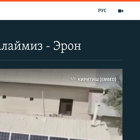
РУС
лаймиз - Эрон
КИРИТИШ (EMBED)