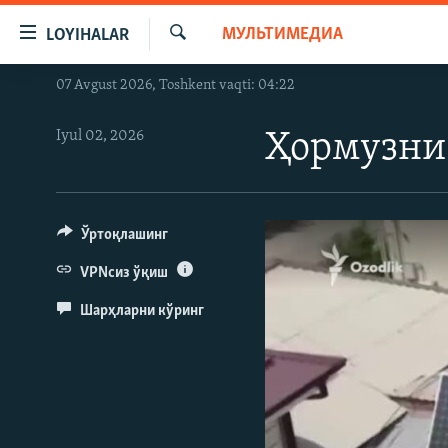
Линклар
МУЛЬТИМЕДИА
LOYIHALAR
Бош
мавзуларга
Излаш
07 Avgust 2026, Toshkent vaqti: 04:22
OZODLIK SURISHTIRUVLARI
ўтинг
Асосий
OZODVIDEO
Iyul 02, 2026
Ҳормузни 
навигацияга
OZODARXIV
ўтинг
Қидиришга
ўтинг
Ўртоқлашинг
VPNсиз ўқиш
Шарҳларни кўринг