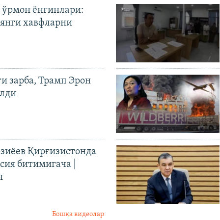
 ўрмон ёнғинлари:
янги хавфларни
ги зарба, Трамп Эрон
илди
иёев Қирғизистонда
ия битимигача |
н
Бошқа видеолар