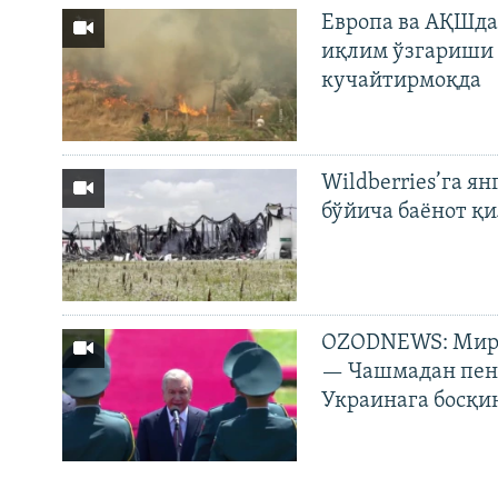
Европа ва АҚШда
иқлим ўзгариши 
кучайтирмоқда
Wildberries’га ян
бўйича баёнот қ
OZODNEWS: Мирз
— Чашмадан пенс
Украинага босқи