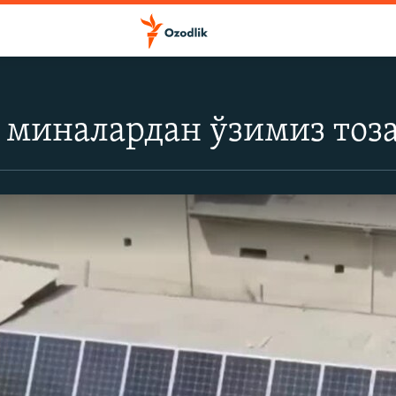
миналардан ўзимиз тоза