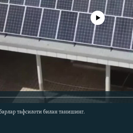
Айни дамда медиа-манба мавжу
барлар тафсилоти билан танишинг.