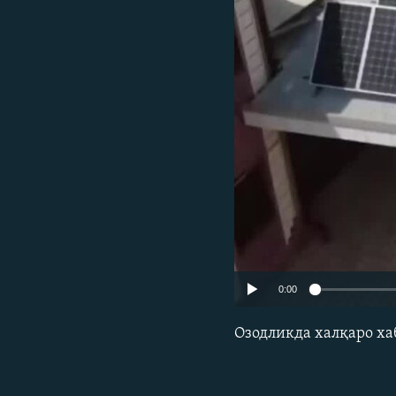
0:00
Озодликда халқаро ха