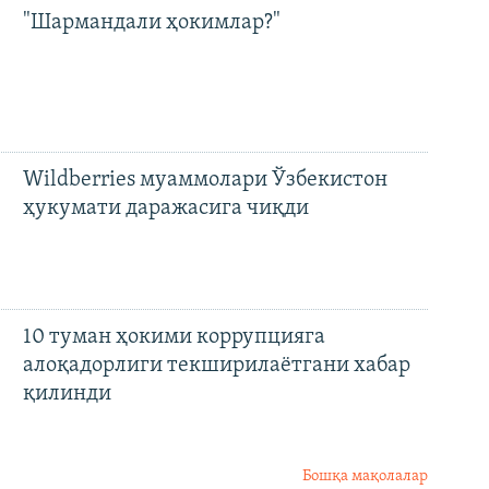
"Шармандали ҳокимлар?"
Wildberries муаммолари Ўзбекистон
ҳукумати даражасига чиқди
10 туман ҳокими коррупцияга
алоқадорлиги текширилаётгани хабар
қилинди
Бошқа мақолалар