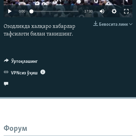
Auto
0:00
17:00
240p
Бевосита линк
Озодликда халқаро хабарлар
360p
тафсилоти билан танишинг.
480p
Auto
240p
360p
480p
720p
720p
1080p
Ўртоқлашинг
1080p
VPNсиз ўқиш
Форум