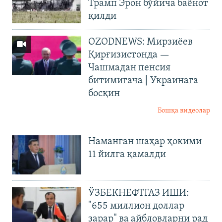
Трамп Эрон бўйича баёнот
қилди
OZODNEWS: Мирзиёев
Қирғизистонда —
Чашмадан пенсия
битимигача | Украинага
босқин
Бошқа видеолар
Наманган шаҳар ҳокими
11 йилга қамалди
ЎЗБЕКНЕФТГАЗ ИШИ:
"655 миллион доллар
зарар" ва айбловларни рад