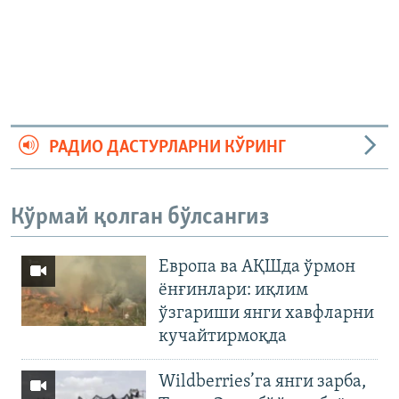
РАДИО ДАСТУРЛАРНИ КЎРИНГ
Кўрмай қолган бўлсангиз
Европа ва АҚШда ўрмон
ёнғинлари: иқлим
ўзгариши янги хавфларни
кучайтирмоқда
Wildberries’га янги зарба,