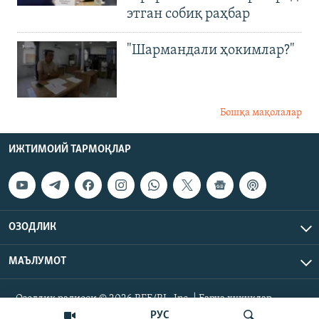
этган собиқ раҳбар
"Шармандали ҳокимлар?"
Бошқа мақолалар
ИЖТИМОИЙ ТАРМОҚЛАР
ОЗОДЛИК
МАЪЛУМОТ
Озодлик радиоси © 2026 RFE/RL, Inc. | Барча ҳуқуқлар
ҳимояланган.
РУС