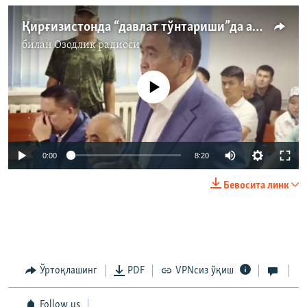
Қирғизистонда “давлат тўнтариши”да айбланган амалдорлар судланмоқда
билан
Озодлик радиоси
Айни дамда медиа-манба мавжуд эмас
Auto
0:00
8:20
240p
Бевосита линк
360p
Auto
240p
360p
480p
480p
720p
720p
1080p
Ўртоқлашинг
PDF
VPNсиз ўқиш
1080p
Follow us