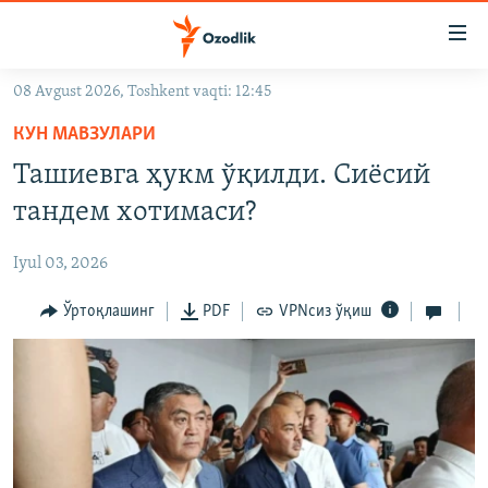
Линклар
Бош
мавзуларга
08 Avgust 2026, Toshkent vaqti: 12:45
ўтинг
OZODLIK SURISHTIRUVLARI
Асосий
КУН МАВЗУЛАРИ
OZODVIDEO
навигацияга
Ташиевга ҳукм ўқилди. Сиёсий
ўтинг
OZODARXIV
тандем хотимаси?
Қидиришга
ўтинг
На русском
Iyul 03, 2026
ИЖТИМОИЙ ТАРМОҚЛАР
Ўртоқлашинг
PDF
VPNсиз ўқиш
Озодлик бошқа тилларда