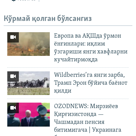
Кўрмай қолган бўлсангиз
Европа ва АҚШда ўрмон
ёнғинлари: иқлим
ўзгариши янги хавфларни
кучайтирмоқда
Wildberries’га янги зарба,
Трамп Эрон бўйича баёнот
қилди
OZODNEWS: Мирзиёев
Қирғизистонда —
Чашмадан пенсия
битимигача | Украинага