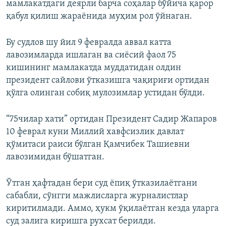
мамлакатдаги деярли барча соҳалар бўйича қарор
қабул қилиш жараёнида муҳим рол ўйнаган.
Бу судлов шу йил 9 февралда аввал катта
лавозимларда ишлаган ва сиёсий фаол 75
кишининг мамлакатда муддатидан олдин
президент сайлови ўтказишга чақириғи ортидан
қўлга олинган собиқ мулозимлар устидан бўлди.
“75чилар хати” ортидан Президент Садир Жапаров
10 феврал куни Миллий хавфсизлик давлат
қўмитаси раиси бўлган Қамчибек Ташиевни
лавозимидан бўшатган.
Ўтган ҳафтадан бери суд ёпиқ ўтказилаётгани
сабабли, сўнгги мажлисларга журналистлар
киритилмади. Аммо, ҳукм ўқилаётган кезда уларга
суд залига киришга рухсат берилди.