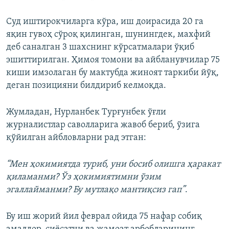
Суд иштирокчиларга кўра, иш доирасида 20 га
яқин гувоҳ сўроқ қилинган, шунингдек, махфий
деб саналган 3 шахснинг кўрсатмалари ўқиб
эшиттирилган. Ҳимоя томони ва айбланувчилар 75
киши имзолаган бу мактубда жиноят таркиби йўқ,
деган позицияни билдириб келмоқда.
Жумладан, Нурланбек Турғунбек ўғли
журналистлар саволларига жавоб бериб, ўзига
қўйилган айбловларни рад этган:
“Мен ҳокимиятда туриб, уни босиб олишга ҳаракат
қиламанми? Ўз ҳокимиятимни ўзим
эгаллайманми? Бу мутлақо мантиқсиз гап”
.
Бу иш жорий йил феврал ойида 75 нафар собиқ