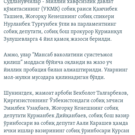
Судланувчилар - Миллий хавфсизлик давлат
қўмитасининг (УКМК) собиқ раиси Қамчибек
Ташиев, Жоғорқу Кенешнинг собиқ спикери
Нурланбек Турғунбек ўғли ва парламентнинг
собиқ депутати, собиқ бош прокурор Қурманқул
Зулушевларга 4 йил қамоқ жазоси берилди.
Аммо, улар “Мансаб ваколатини суистеъмол
қилиш” моддаси бўйича оқланди ва жазо уч
йиллик пробация билан алмаштирилди. Уларнинг
мол-мулки мусодара қилинадиган бўлди.
Шунингдек, жамоат арбоби Бекболот Талғарбеков,
Қирғизистоннинг Ўзбекистондаги собиқ элчиси
Эмилбек Узақбаев, Жоғорқу Кенешнинг собиқ
депутати Қурманбек Дийқанбаев, собиқ бош вазир
ўринбосари ва собиқ депутат Аали Карашев ҳамда
ички ишлар вазирининг собиқ ўринбосари Қурсан