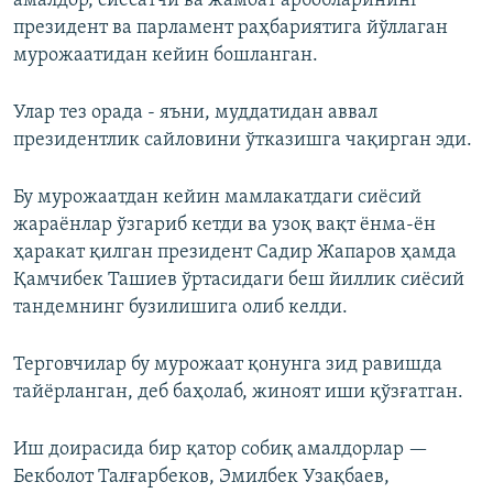
амалдор, сиёсатчи ва жамоат арбобларининг
президент ва парламент раҳбариятига йўллаган
мурожаатидан кейин бошланган.
Улар тез орада - яъни, муддатидан аввал
президентлик сайловини ўтказишга чақирган эди.
Бу мурожаатдан кейин мамлакатдаги сиёсий
жараёнлар ўзгариб кетди ва узоқ вақт ёнма-ён
ҳаракат қилган президент Садир Жапаров ҳамда
Қамчибек Ташиев ўртасидаги беш йиллик сиёсий
тандемнинг бузилишига олиб келди.
Терговчилар бу мурожаат қонунга зид равишда
тайёрланган, деб баҳолаб, жиноят иши қўзғатган.
Иш доирасида бир қатор собиқ амалдорлар —
Бекболот Талғарбеков, Эмилбек Узақбаев,