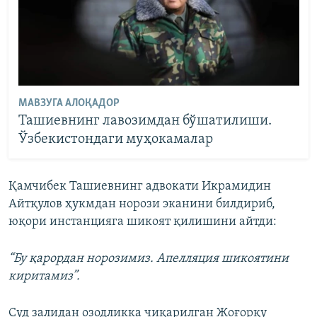
МАВЗУГА АЛОҚАДОР
Ташиевнинг лавозимдан бўшатилиши.
Ўзбекистондаги муҳокамалар
Қамчибек Ташиевнинг адвокати Икрамидин
Айтқулов ҳукмдан норози эканини билдириб,
юқори инстанцияга шикоят қилишини айтди:
“Бу қарордан норозимиз. Апелляция шикоятини
киритамиз”.
Суд залидан озодликка чиқарилган Жоғорқу