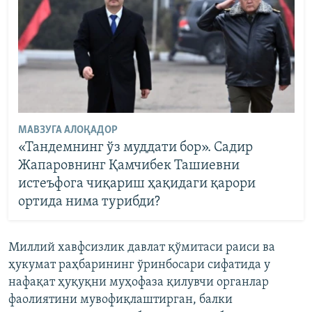
МАВЗУГА АЛОҚАДОР
«Тандемнинг ўз муддати бор». Садир
Жапаровнинг Қамчибек Ташиевни
истеъфога чиқариш ҳақидаги қарори
ортида нима турибди?
Миллий хавфсизлик давлат қўмитаси раиси ва
ҳукумат раҳбарининг ўринбосари сифатида у
нафақат ҳуқуқни муҳофаза қилувчи органлар
фаолиятини мувофиқлаштирган, балки