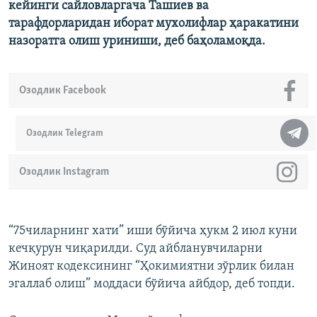
кейинги сайловларгача Ташиев ва
тарафдорларидан иборат мухолифлар ҳаракатини
назоратга олиш уриниши, деб баҳоламоқда.
Озодлик Facebook
Озодлик Telegram
Озодлик Instagram
“75чиларнинг хати” иши бўйича ҳукм 2 июл куни
кечқурун чиқарилди. Суд айбланувчиларни
Жиноят кодексининг “Ҳокимиятни зўрлик билан
эгаллаб олиш” моддаси бўйича айбдор, деб топди.