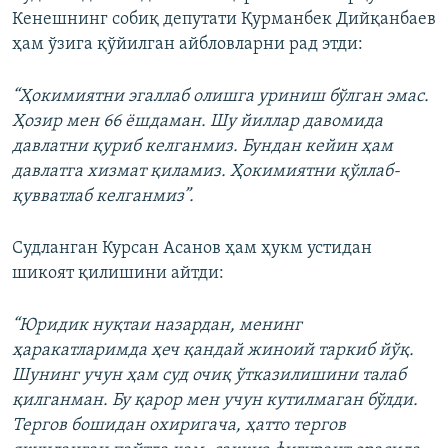
Кенешнинг собиқ депутати Қурманбек Дийқанбаев
ҳам ўзига қўйилган айбловларни рад этди:
“Ҳокимиятни эгаллаб олишга уриниш бўлган эмас.
Ҳозир мен 66 ёшдаман. Шу йиллар давомида
давлатни қуриб келганмиз. Бундан кейин ҳам
давлатга хизмат қиламиз. Ҳокимиятни қўллаб-
қувватлаб келганмиз”.
Судланган Курсан Асанов ҳам ҳукм устидан
шикоят қилишини айтди:
“Юридик нуқтаи назардан, менинг
ҳаракатларимда ҳеч қандай жиноий таркиб йўқ.
Шунинг учун ҳам суд очиқ ўтказилишини талаб
қилганман. Бу қарор мен учун кутилмаган бўлди.
Тергов бошидан охиригача, ҳатто тергов