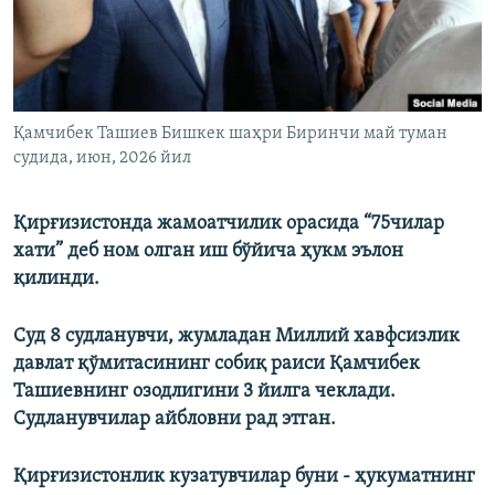
Қамчибек Ташиев Бишкек шаҳри Биринчи май туман
судида, июн, 2026 йил
Қирғизистонда жамоатчилик орасида “75чилар
хати” деб ном олган иш бўйича ҳукм эълон
қилинди.
Суд 8 судланувчи, жумладан Миллий хавфсизлик
давлат қўмитасининг собиқ раиси Қамчибек
Ташиевнинг озодлигини 3 йилга чеклади.
Судланувчилар айбловни рад этган.
Қирғизистонлик кузатувчилар буни - ҳукуматнинг