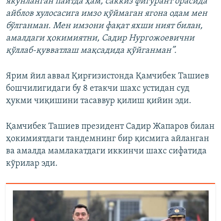
якунланган пайтда ҳам, саккиз фигурант орасида
айблов хулосасига имзо қўймаган ягона одам мен
бўлганман. Мен имзони фақат яхши ният билан,
амалдаги ҳокимиятни, Садир Нургожоевични
қўллаб-қувватлаш мақсадида қўйганман”.
Ярим йил аввал Қирғизистонда Қамчибек Ташиев
бошчилигидаги бу 8 етакчи шахс устидан суд
ҳукми чиқишини тасаввур қилиш қийин эди.
Қамчибек Ташиев президент Садир Жапаров билан
ҳокимиятдаги тандемнинг бир қисмига айланган
ва амалда мамлакатдаги иккинчи шахс сифатида
кўрилар эди.