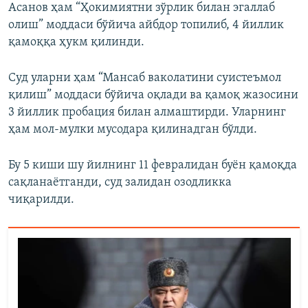
Асанов ҳам “Ҳокимиятни зўрлик билан эгаллаб
олиш” моддаси бўйича айбдор топилиб, 4 йиллик
қамоққа ҳукм қилинди.
Суд уларни ҳам “Мансаб ваколатини суистеъмол
қилиш” моддаси бўйича оқлади ва қамоқ жазосини
3 йиллик пробация билан алмаштирди. Уларнинг
ҳам мол-мулки мусодара қилинадган бўлди.
Бу 5 киши шу йилнинг 11 февралидан буён қамоқда
сақланаётганди, суд залидан озодликка
чиқарилди.