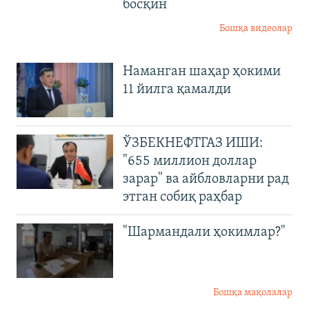
босқин
Бошқа видеолар
Наманган шаҳар ҳокими
11 йилга қамалди
ЎЗБЕКНЕФТГАЗ ИШИ:
"655 миллион доллар
зарар" ва айбловларни рад
этган собиқ раҳбар
"Шармандали ҳокимлар?"
Бошқа мақолалар