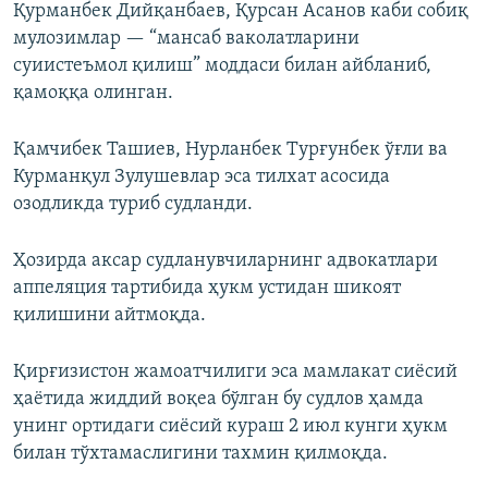
Қурманбек Дийқанбаев, Қурсан Асанов каби собиқ
мулозимлар — “мансаб ваколатларини
суиистеъмол қилиш” моддаси билан айбланиб,
қамоққа олинган.
Қамчибек Ташиев, Нурланбек Турғунбек ўғли ва
Курманқул Зулушевлар эса тилхат асосида
озодликда туриб судланди.
Ҳозирда аксар судланувчиларнинг адвокатлари
аппеляция тартибида ҳукм устидан шикоят
қилишини айтмоқда.
Қирғизистон жамоатчилиги эса мамлакат сиёсий
ҳаётида жиддий воқеа бўлган бу судлов ҳамда
унинг ортидаги сиёсий кураш 2 июл кунги ҳукм
билан тўхтамаслигини тахмин қилмоқда.