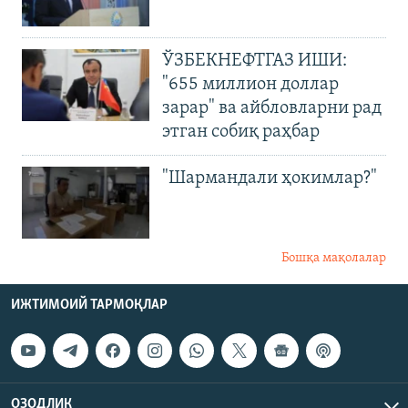
ЎЗБЕКНЕФТГАЗ ИШИ:
"655 миллион доллар
зарар" ва айбловларни рад
этган собиқ раҳбар
"Шармандали ҳокимлар?"
Бошқа мақолалар
ИЖТИМОИЙ ТАРМОҚЛАР
ОЗОДЛИК