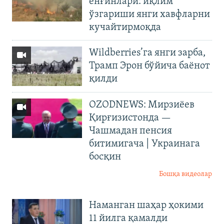
ёнғинлари: иқлим
ўзгариши янги хавфларни
кучайтирмоқда
Wildberries’га янги зарба,
Трамп Эрон бўйича баёнот
қилди
OZODNEWS: Мирзиёев
Қирғизистонда —
Чашмадан пенсия
битимигача | Украинага
босқин
Бошқа видеолар
Наманган шаҳар ҳокими
11 йилга қамалди