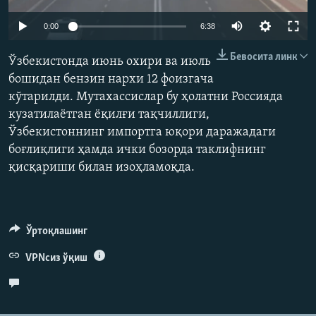
Auto
0:00
6:38
240p
Бевосита линк
Ўзбекистонда июнь охири ва июль
360p
бошидан бензин нархи 12 фоизгача
кўтарилди. Мутахассислар бу ҳолатни Россияда
480p
Auto
240p
360p
480p
кузатилаётган ёқилғи тақчиллиги,
720p
Ўзбекистоннинг импортга юқори даражадаги
720p
1080p
1080p
боғлиқлиги ҳамда ички бозорда таклифнинг
қисқариши билан изоҳламоқда.
Ўртоқлашинг
VPNсиз ўқиш