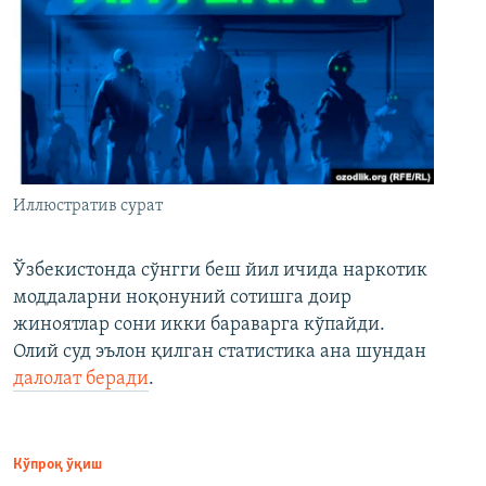
Иллюстратив сурат
Ўзбекистонда сўнгги беш йил ичида наркотик
моддаларни ноқонуний сотишга доир
жиноятлар сони икки бараварга кўпайди.
Олий суд эълон қилган статистика ана шундан
далолат беради
.
Кўпроқ ўқиш