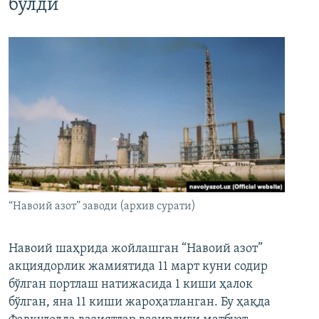
бўлди
“Навоий азот” заводи (архив сурати)
Навоий шаҳрида жойлашган “Навоий азот”
акциядорлик жамиятида 11 март куни содир
бўлган портлаш натижасида 1 киши ҳалок
бўлган, яна 11 киши жароҳатланган. Бу ҳақда