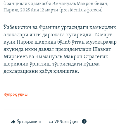
франциялик ҳамкасби Эммануэль Макрон билан,
Париж, 2025 йил 12 марти (president.uz фотоси)
Ўзбекистон ва Франция ўртасидаги ҳамкорлик
алоқалари янги даражага кўтарилди. 12 март
куни Париж шаҳрида бўлиб ўтган музокаралар
якунида икки давлат президентлари Шавкат
Мирзиёев ва Эммануэль Макрон Стратегик
шериклик ўрнатиш тўғрисидаги қўшма
декларацияни қабул қилишган.
Кўпроқ ўқиш
Ўртоқлашинг
VPNсиз ўқиш