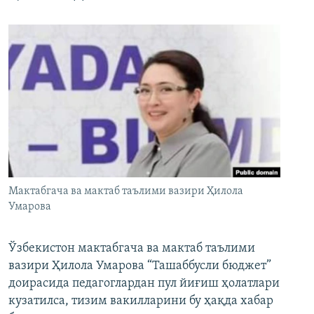
Мактабгача ва мактаб таълими вазири Ҳилола
Умарова
Ўзбекистон мактабгача ва мактаб таълими
вазири Ҳилола Умарова “Ташаббусли бюджет”
доирасида педагоглардан пул йиғиш ҳолатлари
кузатилса, тизим вакилларини бу ҳақда хабар