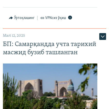
Ўртоқлашинг
VPNсиз ўқиш
Mart 12, 2025
БП: Самарқандда учта тарихий
масжид бузиб ташланган