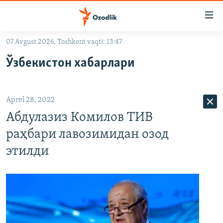
Линклар
Бош
мавзуларга
07 Avgust 2026, Toshkent vaqti: 13:47
ўтинг
OZODLIK SURISHTIRUVLARI
Асосий
Ўзбекистон хабарлари
OZODVIDEO
навигацияга
ўтинг
OZODARXIV
Қидиришга
Aprel 28, 2022
ўтинг
На русском
Абдулазиз Комилов ТИВ
раҳбари лавозимидан озод
ИЖТИМОИЙ ТАРМОҚЛАР
этилди
Озодлик бошқа тилларда