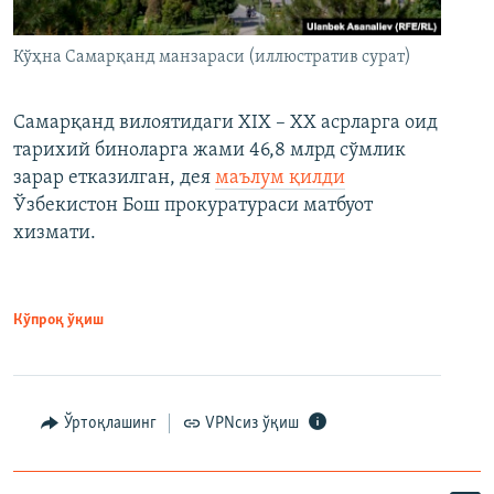
Кўҳна Самарқанд манзараси (иллюстратив сурат)
Самарқанд вилоятидаги XIX – XX асрларга оид
тарихий биноларга жами 46,8 млрд сўмлик
зарар етказилган, дея
маълум қилди
Ўзбекистон Бош прокуратураси матбуот
хизмати.
Кўпроқ ўқиш
Ўртоқлашинг
VPNсиз ўқиш