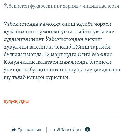
Ўзбекистон фуқаросининг хорижга чиқиш паспорти
Ўзбекистонда қамоққа олиш эҳтиёт чораси
қўлланмаган гумонланувчи, айбланувчи ёки
судланувчининг Ўзбекистондан чиқиш
ҳуқуқини вақтинча чеклаб қўйиш тартиби
белгиланмоқда. 12 март куни Олий Мажлис
Қонунчилик палатаси мажлисида биринчи
ўқишда қабул қилинган қонун лойиҳасида ана
шу талаб илгари сурилган.
Кўпроқ ўқиш
Ўртоқлашинг
VPNсиз ўқиш