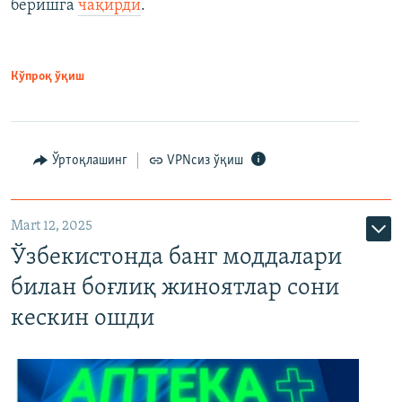
беришга
чақирди
.
Кўпроқ ўқиш
Ўртоқлашинг
VPNсиз ўқиш
Mart 12, 2025
Ўзбекистонда банг моддалари
билан боғлиқ жиноятлар сони
кескин ошди