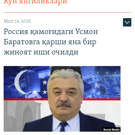
Кун янгиликлари
Mart 14, 2025
Россия қамоғидаги Усмон
Баратовга қарши яна бир
жиноят иши очилди