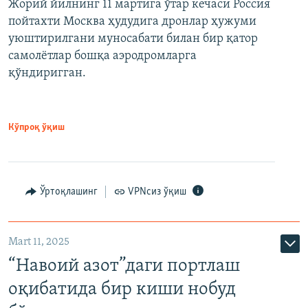
Жорий йилнинг 11 мартига ўтар кечаси Россия
пойтахти Москва ҳудудига дронлар ҳужуми
уюштирилгани муносабати билан бир қатор
самолётлар бошқа аэродромларга
қўндиригган.
Кўпроқ ўқиш
Ўртоқлашинг
VPNсиз ўқиш
Mart 11, 2025
“Навоий азот”даги портлаш
оқибатида бир киши нобуд