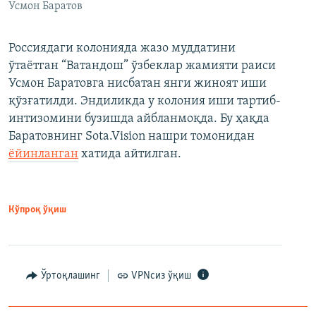
Усмон Баратов
Россиядаги колонияда жазо муддатини
ўтаётган “Ватандош” ўзбеклар жамияти раиси
Усмон Баратовга нисбатан янги жиноят иши
қўзғатилди. Эндиликда у колония иши тартиб-
интизомини бузишда айбланмоқда. Бу ҳақда
Баратовнинг Sota.Vision нашри томонидан
ёйинланган
хатида айтилган.
Кўпроқ ўқиш
Ўртоқлашинг
VPNсиз ўқиш