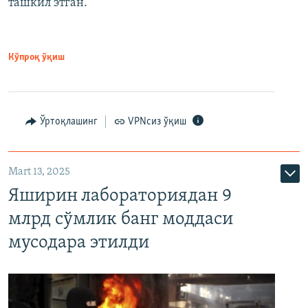
ташкил этган.
Кўпроқ ўқиш
Ўртоқлашинг
VPNсиз ўқиш
Mart 13, 2025
Яширин лабораториядан 9
млрд сўмлик банг моддаси
мусодара этилди