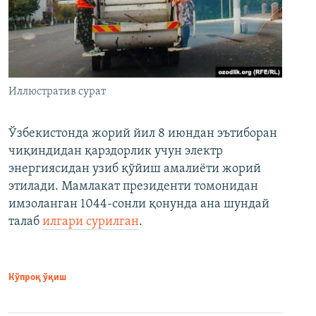
Иллюстратив сурат
Ўзбекистонда жорий йил 8 июндан эътиборан
чиқиндидан қарздорлик учун электр
энергиясидан узиб қўйиш амалиёти жорий
этилади. Мамлакат президенти томонидан
имзоланган 1044-сонли қонунда ана шундай
талаб
илгари сурилган
.
Кўпроқ ўқиш