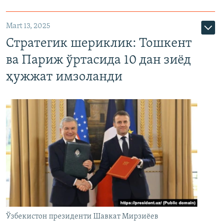
Mart 13, 2025
Стратегик шериклик: Тошкент
ва Париж ўртасида 10 дан зиёд
ҳужжат имзоланди
Ўзбекистон президенти Шавкат Мирзиёев