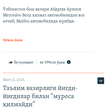
Ўзбекистон бош вазири Абдулла Арипов
Mercedes-Benz хизмат автомобилидан воз
кечиб, Malibu автомобилида юрибди.
Кўпроқ ўқиш
Ўртоқлашинг
VPNсиз ўқиш
Mart 12, 2025
Таълим вазирлиги йиғди-
йиғдилар билан “муроса
қилмайди”