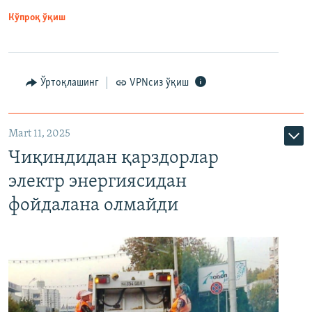
Кўпроқ ўқиш
Ўртоқлашинг
VPNсиз ўқиш
Mart 11, 2025
Чиқиндидан қарздорлар
электр энергиясидан
фойдалана олмайди