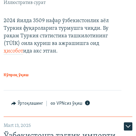
Иллюстратив сурат
2024 йилда 3509 нафар ўзбекистонлик аёл
Туркия фуқароларига турмушга чиқди. Бу
рақам Туркия статистика ташкилотининг
(ТÜİК) оила қуриш ва ажрашишга оид
ҳисобот
ида акс этган.
Кўпроқ ўқиш
Ўртоқлашинг
VPNсиз ўқиш
Mart 13, 2025