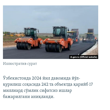
Иллюстратив сурат
Ўзбекистонда 2024 йил давомида йўл-
қурилиш соҳасида 242 та объектда қарийб 17
миллиард сўмлик сифатсиз ишлар
бажарилгани аниқланди.