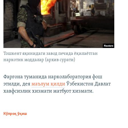
Тошкент яқинидаги завод печида ёқилаётган
наркотик моддалар (архив сурати)
Фарғона туманида нарколаборатория фош
этилди, дея
маълум қилди
Ўзбекистон Давлат
хавфсизлик хизмати матбуот хизмати.
Кўпроқ ўқиш