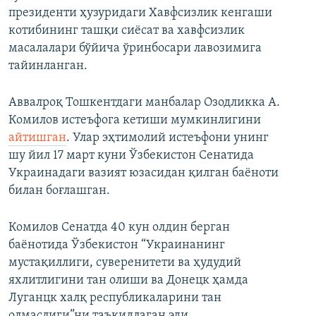
президенти ҳузуридаги Хавфсизлик кенгаши
котибининг ташқи сиёсат ва хавфсизлик
масалалари бўйича ўринбосари лавозимига
тайинланган.
Аввалроқ Тошкентдаги манбалар Озодликка А.
Комилов истеъфога кетиши мумкинлигини
айтишган
. Улар эҳтимолий истеъфони унинг
шу йил 17 март куни Ўзбекистон Сенатида
Украинадаги вазият юзасидан қилган баёноти
билан боғлашган.
Комилов Сенатда 40 кун олдин берган
баёнотида Ўзбекистон “Украинанинг
мустақиллиги, суверенитети ва ҳудудий
яхлитлигини тан олиши ва Донецк ҳамда
Луганцк халқ республикаларини тан
олмаслиги”ни таъкидлаган эди.