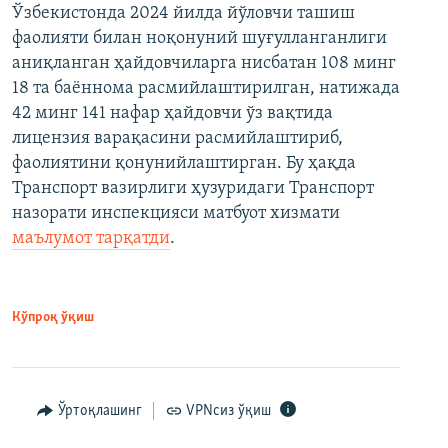
Ўзбекистонда 2024 йилда йўловчи ташиш
фаолияти билан ноқонуний шуғулланганлиги
аниқланган ҳайдовчиларга нисбатан 108 минг
18 та баённома расмийлаштирилган, натижада
42 минг 141 нафар ҳайдовчи ўз вақтида
лицензия варақасини расмийлаштириб,
фаолиятини қонунийлаштирган. Бу ҳақда
Транспорт вазирлиги ҳузуридаги Транспорт
назорати инспекцияси матбуот хизмати
маълумот тарқатди
.
Кўпроқ ўқиш
Ўртоқлашинг
VPNсиз ўқиш