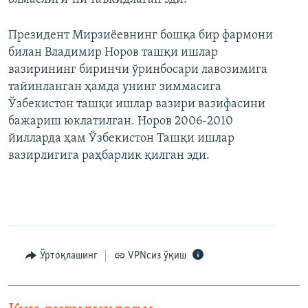
Президент Мирзиёевнинг бошқа бир фармони
билан Владимир Норов ташқи ишлар
вазирининг биринчи ўринбосари лавозимига
тайинланган ҳамда унинг зиммасига
Ўзбекистон ташқи ишлар вазири вазифасини
бажариш юклатилган. Норов 2006-2010
йилларда ҳам Ўзбекистон Ташқи ишлар
вазирлигига раҳбарлик қилган эди.
Ўртоқлашинг
VPNсиз ўқиш