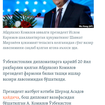
Абдулазиз Комилов аввалги президент Ислом
Каримов шакллантирган ҳукуматнинг Шавкат
Мирзиёев ҳокимият тепасига келганидан сўнг вазир
лавозимини сақлаб қолган ягона аъзоси эди.
Ўзбекистонлик дипломатларга қарийб 20 йил
раҳбарлик қилган Абдулазиз Комилов
президент фармони билан ташқи ишлар
вазири лавозимидан бўшатилди.
Президент матбуот котиби Шерзод Асадов
қайдича
, бош дипломат вазифасидан
бўшатилган А. Комилов Ўзбекистон