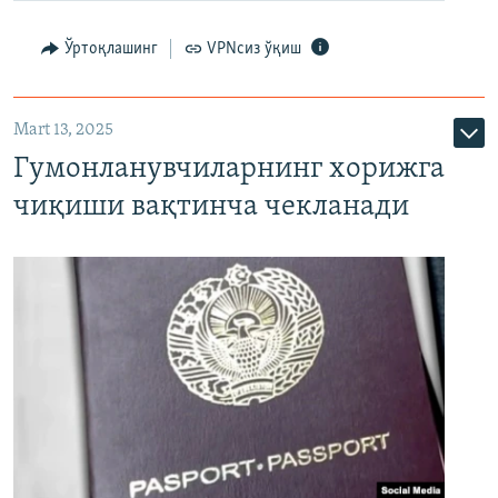
Ўртоқлашинг
VPNсиз ўқиш
Mart 13, 2025
Гумонланувчиларнинг хорижга
чиқиши вақтинча чекланади