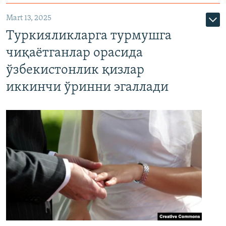
Mart 13, 2025
Туркияликларга турмушга
чиқаётганлар орасида
ўзбекистонлик қизлар
иккинчи ўринни эгаллади