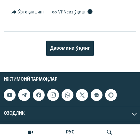
Ўртоқлашинг
VPNсиз ўқиш
Давомини ўқинг
ИЖТИМОИЙ ТАРМОҚЛАР
ОЗОДЛИК
МАЪЛУМОТ
РУС