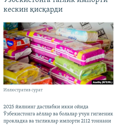
Ўзбекистонга таглик импорти
кескин қисқарди
Иллюстратив сурат
2025 йилнинг дастлабки икки ойида
Ўзбекистонга аёллар ва болалар учун гигиеник
прокладка ва тагликлар импорти 2112 тоннани