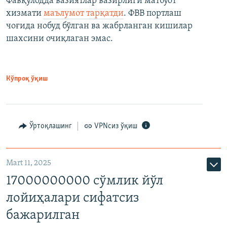
Фавқулодда вазиятлар вазирлиги матбуот
хизмати
маълумот тарқатди
. ФВВ портлаш
чоғида нобуд бўлган ва жабрланган кишилар
шахсини очиқлаган эмас.
Кўпроқ ўқиш
Ўртоқлашинг
VPNсиз ўқиш
Mart 11, 2025
17000000000 сўмлик йўл
лойиҳалари сифатсиз
бажарилган